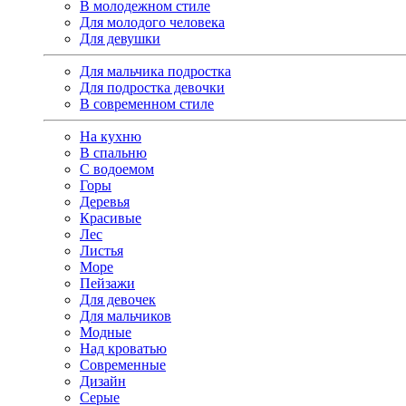
В молодежном стиле
Для молодого человека
Для девушки
Для мальчика подростка
Для подростка девочки
В современном стиле
На кухню
В спальню
С водоемом
Горы
Деревья
Красивые
Лес
Листья
Море
Пейзажи
Для девочек
Для мальчиков
Модные
Над кроватью
Современные
Дизайн
Серые