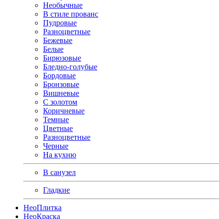
Необычные
В стиле прованс
Пудровые
Разноцветные
Бежевые
Белые
Бирюзовые
Бледно-голубые
Бордовые
Бронзовые
Вишневые
С золотом
Коричневые
Темные
Цветные
Разноцветные
Черные
На кухню
В санузел
Гладкие
Нео
Плитка
Нео
Краска