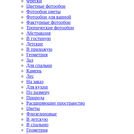
Фрески
Цветные фотообои
Фотообои цветы
Фотообои для ванной
Фактурные фотообои
Тропические фотообои
Абстракция
В гостиную
Детские
В прихожую
Геометрия
Зал
Для спальни
Камень
Лес
На заказ
Для кухни
По размеру
Природа
Расширяющие пространство
Цветы
Флизелиновые
В детскую
В спальню
Геометрия