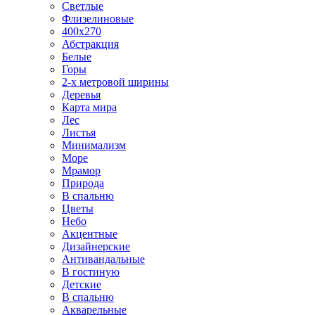
Светлые
Флизелиновые
400х270
Абстракция
Белые
Горы
2-х метровой ширины
Деревья
Карта мира
Лес
Листья
Минимализм
Море
Мрамор
Природа
В спальню
Цветы
Небо
Акцентные
Дизайнерские
Антивандальные
В гостиную
Детские
В спальню
Акварельные