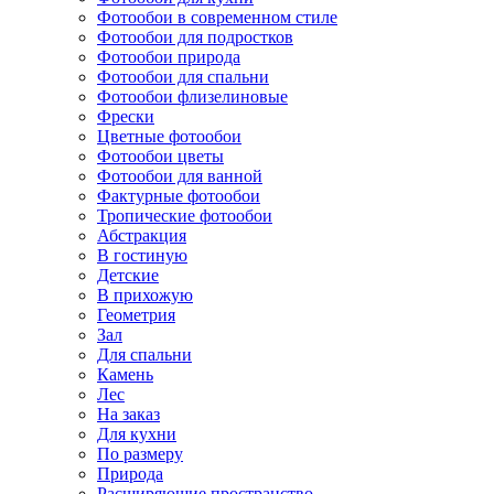
Фотообои в современном стиле
Фотообои для подростков
Фотообои природа
Фотообои для спальни
Фотообои флизелиновые
Фрески
Цветные фотообои
Фотообои цветы
Фотообои для ванной
Фактурные фотообои
Тропические фотообои
Абстракция
В гостиную
Детские
В прихожую
Геометрия
Зал
Для спальни
Камень
Лес
На заказ
Для кухни
По размеру
Природа
Расширяющие пространство