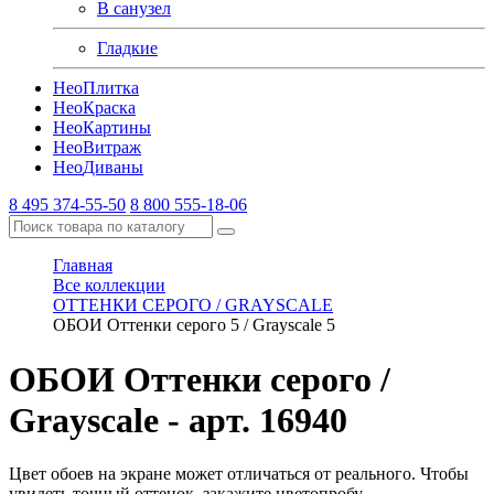
В санузел
Гладкие
Нео
Плитка
Нео
Краска
Нео
Картины
Нео
Витраж
Нео
Диваны
8 495 374-55-50
8 800 555-18-06
Главная
Все коллекции
ОТТЕНКИ СЕРОГО / GRAYSCALE
ОБОИ Оттенки серого 5 / Grayscale 5
ОБОИ Оттенки серого /
Grayscale
- арт. 16940
Цвет обоев на экране может отличаться от реального. Чтобы
увидеть точный оттенок, закажите цветопробу.