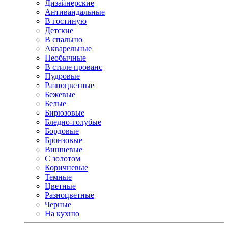
Дизайнерские
Антивандальные
В гостиную
Детские
В спальню
Акварельные
Необычные
В стиле прованс
Пудровые
Разноцветные
Бежевые
Белые
Бирюзовые
Бледно-голубые
Бордовые
Бронзовые
Вишневые
С золотом
Коричневые
Темные
Цветные
Разноцветные
Черные
На кухню