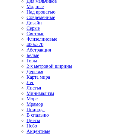
Для мальчиков
Модные
Над кроватью
Современные
Дизайн
Серые
Светлые
Флизелиновые
400х270
Абстракция
Белые
Горы
2-х метровой ширины
Деревья
Карта мира
Лес
Листья
Минимализм
Море
Мрамор
Природа
В спальню
Цветы
Небо
Акцентные