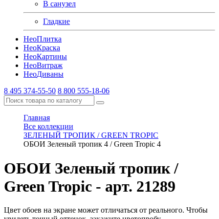
В санузел
Гладкие
Нео
Плитка
Нео
Краска
Нео
Картины
Нео
Витраж
Нео
Диваны
8 495 374-55-50
8 800 555-18-06
Главная
Все коллекции
ЗЕЛЕНЫЙ ТРОПИК / GREEN TROPIC
ОБОИ Зеленый тропик 4 / Green Tropic 4
ОБОИ Зеленый тропик /
Green Tropic
- арт. 21289
Цвет обоев на экране может отличаться от реального. Чтобы
увидеть точный оттенок, закажите цветопробу.