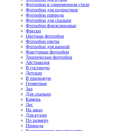
Фотообои в современном стиле
Фотообои для подростков
Фотообои природа
Фотообои для спальни
Фотообои флизелиновые
Фрески
Цветные фотообои
Фотообои цветы
Фотообои для ванной
Фактурные фотообои
Тропические фотообои
Абстракция
В гостиную
Детские
В прихожую
Геометрия
Зал
Для спальни
Камень
Лес
На заказ
Для кухни
По размеру
Природа
Расширяющие пространство