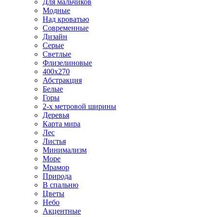
Для мальчиков
Модные
Над кроватью
Современные
Дизайн
Серые
Светлые
Флизелиновые
400х270
Абстракция
Белые
Горы
2-х метровой ширины
Деревья
Карта мира
Лес
Листья
Минимализм
Море
Мрамор
Природа
В спальню
Цветы
Небо
Акцентные