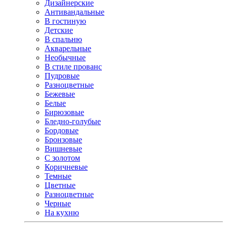
Дизайнерские
Антивандальные
В гостиную
Детские
В спальню
Акварельные
Необычные
В стиле прованс
Пудровые
Разноцветные
Бежевые
Белые
Бирюзовые
Бледно-голубые
Бордовые
Бронзовые
Вишневые
С золотом
Коричневые
Темные
Цветные
Разноцветные
Черные
На кухню