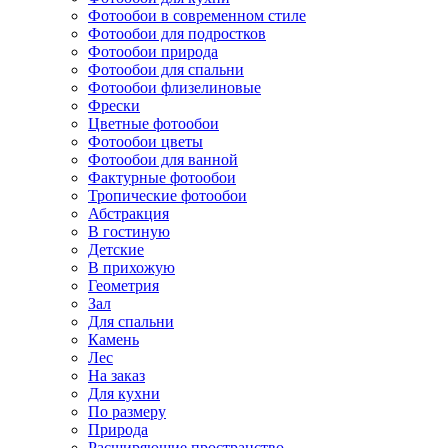
Фотообои в современном стиле
Фотообои для подростков
Фотообои природа
Фотообои для спальни
Фотообои флизелиновые
Фрески
Цветные фотообои
Фотообои цветы
Фотообои для ванной
Фактурные фотообои
Тропические фотообои
Абстракция
В гостиную
Детские
В прихожую
Геометрия
Зал
Для спальни
Камень
Лес
На заказ
Для кухни
По размеру
Природа
Расширяющие пространство