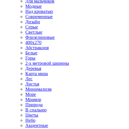
Для мальчиков
Модные
Над кроватью
Современные
Дизайн
Серые
Светлые
Флизелиновые
400х270
Абстракция
Белые
Горы
2-х метровой ширины
Деревья
Карта мира
Лес
Листья
Минимализм
Море
Мрамор
Природа
В спальню
Цветы
Небо
Акцентные