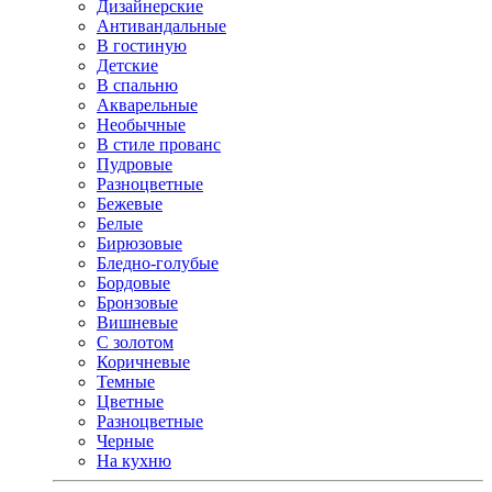
Дизайнерские
Антивандальные
В гостиную
Детские
В спальню
Акварельные
Необычные
В стиле прованс
Пудровые
Разноцветные
Бежевые
Белые
Бирюзовые
Бледно-голубые
Бордовые
Бронзовые
Вишневые
С золотом
Коричневые
Темные
Цветные
Разноцветные
Черные
На кухню