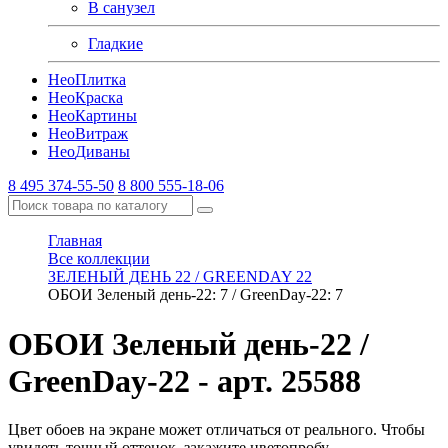
В санузел
Гладкие
Нео
Плитка
Нео
Краска
Нео
Картины
Нео
Витраж
Нео
Диваны
8 495 374-55-50
8 800 555-18-06
Главная
Все коллекции
ЗЕЛЕНЫЙ ДЕНЬ 22 / GREENDAY 22
ОБОИ Зеленый день-22: 7 / GreenDay-22: 7
ОБОИ Зеленый день-22 /
GreenDay-22
- арт. 25588
Цвет обоев на экране может отличаться от реального. Чтобы
увидеть точный оттенок, закажите цветопробу.