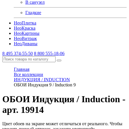
В санузел
Гладкие
Нео
Плитка
Нео
Краска
Нео
Картины
Нео
Витраж
Нео
Диваны
8 495 374-55-50
8 800 555-18-06
Главная
Все коллекции
ИНДУКЦИЯ / INDUCTION
ОБОИ Индукция 9 / Induction 9
ОБОИ Индукция / Induction
-
арт. 19914
Цвет обоев на экране может отличаться от реального. Чтобы
увидеть точный оттенок, закажите цветопробу.