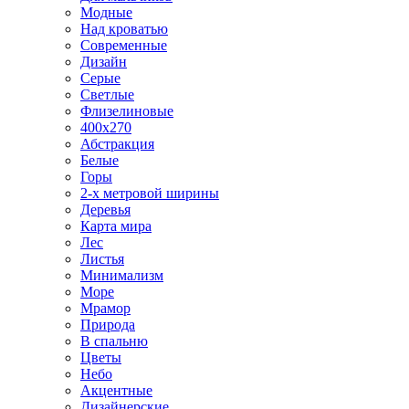
Модные
Над кроватью
Современные
Дизайн
Серые
Светлые
Флизелиновые
400х270
Абстракция
Белые
Горы
2-х метровой ширины
Деревья
Карта мира
Лес
Листья
Минимализм
Море
Мрамор
Природа
В спальню
Цветы
Небо
Акцентные
Дизайнерские