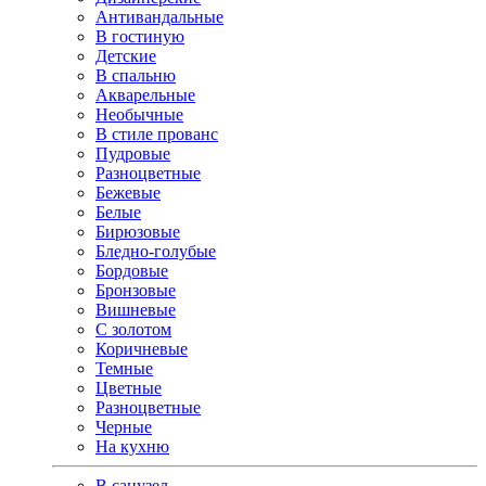
Антивандальные
В гостиную
Детские
В спальню
Акварельные
Необычные
В стиле прованс
Пудровые
Разноцветные
Бежевые
Белые
Бирюзовые
Бледно-голубые
Бордовые
Бронзовые
Вишневые
С золотом
Коричневые
Темные
Цветные
Разноцветные
Черные
На кухню
В санузел