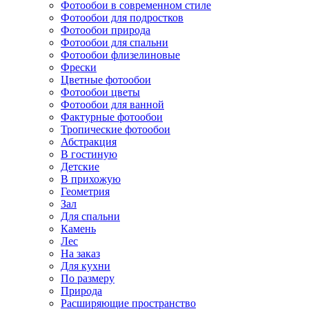
Фотообои в современном стиле
Фотообои для подростков
Фотообои природа
Фотообои для спальни
Фотообои флизелиновые
Фрески
Цветные фотообои
Фотообои цветы
Фотообои для ванной
Фактурные фотообои
Тропические фотообои
Абстракция
В гостиную
Детские
В прихожую
Геометрия
Зал
Для спальни
Камень
Лес
На заказ
Для кухни
По размеру
Природа
Расширяющие пространство