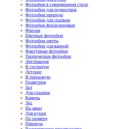
Фотообои в современном стиле
Фотообои для подростков
Фотообои природа
Фотообои для спальни
Фотообои флизелиновые
Фрески
Цветные фотообои
Фотообои цветы
Фотообои для ванной
Фактурные фотообои
Тропические фотообои
Абстракция
В гостиную
Детские
В прихожую
Геометрия
Зал
Для спальни
Камень
Лес
На заказ
Для кухни
По размеру
Природа
Расширяющие пространство