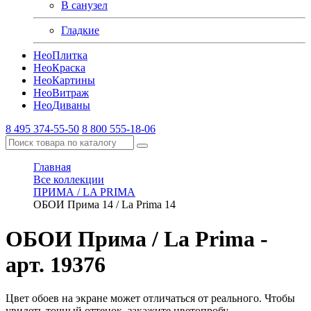
В санузел
Гладкие
Нео
Плитка
Нео
Краска
Нео
Картины
Нео
Витраж
Нео
Диваны
8 495 374-55-50
8 800 555-18-06
Главная
Все коллекции
ПРИМА / LA PRIMA
ОБОИ Прима 14 / La Prima 14
ОБОИ Прима / La Prima
-
арт. 19376
Цвет обоев на экране может отличаться от реального. Чтобы
увидеть точный оттенок, закажите цветопробу.