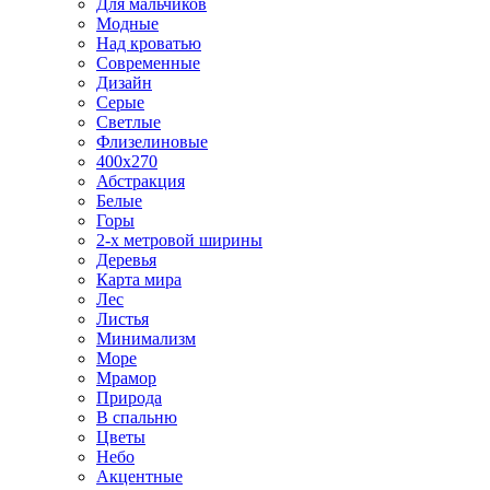
Для мальчиков
Модные
Над кроватью
Современные
Дизайн
Серые
Светлые
Флизелиновые
400х270
Абстракция
Белые
Горы
2-х метровой ширины
Деревья
Карта мира
Лес
Листья
Минимализм
Море
Мрамор
Природа
В спальню
Цветы
Небо
Акцентные