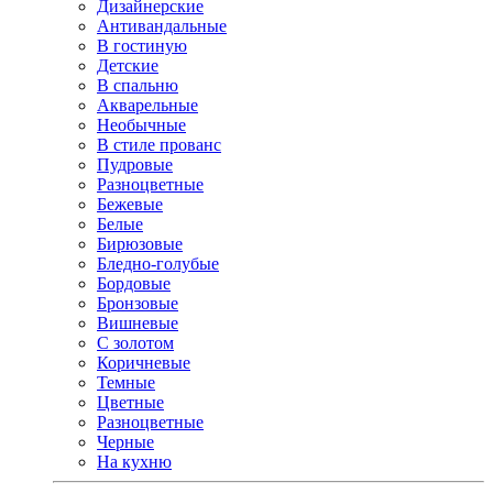
Дизайнерские
Антивандальные
В гостиную
Детские
В спальню
Акварельные
Необычные
В стиле прованс
Пудровые
Разноцветные
Бежевые
Белые
Бирюзовые
Бледно-голубые
Бордовые
Бронзовые
Вишневые
С золотом
Коричневые
Темные
Цветные
Разноцветные
Черные
На кухню