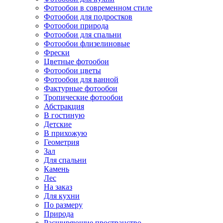
Фотообои в современном стиле
Фотообои для подростков
Фотообои природа
Фотообои для спальни
Фотообои флизелиновые
Фрески
Цветные фотообои
Фотообои цветы
Фотообои для ванной
Фактурные фотообои
Тропические фотообои
Абстракция
В гостиную
Детские
В прихожую
Геометрия
Зал
Для спальни
Камень
Лес
На заказ
Для кухни
По размеру
Природа
Расширяющие пространство