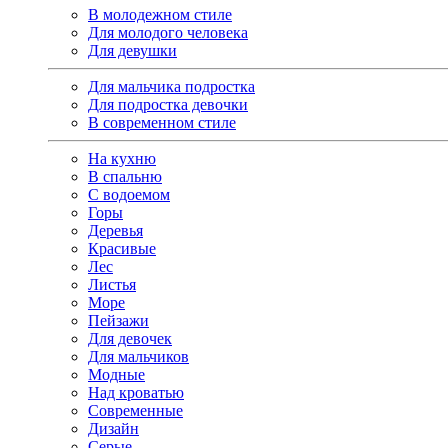
В молодежном стиле
Для молодого человека
Для девушки
Для мальчика подростка
Для подростка девочки
В современном стиле
На кухню
В спальню
С водоемом
Горы
Деревья
Красивые
Лес
Листья
Море
Пейзажи
Для девочек
Для мальчиков
Модные
Над кроватью
Современные
Дизайн
Серые