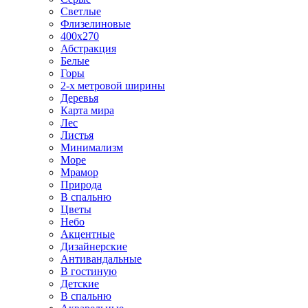
Светлые
Флизелиновые
400х270
Абстракция
Белые
Горы
2-х метровой ширины
Деревья
Карта мира
Лес
Листья
Минимализм
Море
Мрамор
Природа
В спальню
Цветы
Небо
Акцентные
Дизайнерские
Антивандальные
В гостиную
Детские
В спальню