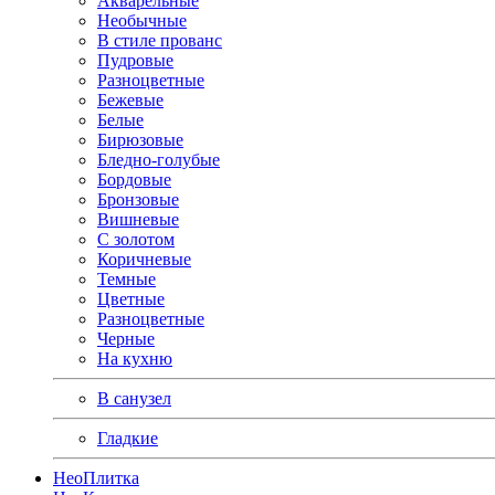
Акварельные
Необычные
В стиле прованс
Пудровые
Разноцветные
Бежевые
Белые
Бирюзовые
Бледно-голубые
Бордовые
Бронзовые
Вишневые
С золотом
Коричневые
Темные
Цветные
Разноцветные
Черные
На кухню
В санузел
Гладкие
Нео
Плитка