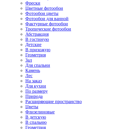
Фрески
Цветные фотообои
Фотообои цветы
Фотообои для ванной
Фактурные фотообои
Тропические фотообои
Абстракция
В гостиную
Детские
В прихожую
Геометрия
Зал
Для спальни
Камень
Лес
На заказ
Для кухни
По размеру
Природа
Расширяющие пространство
Цветы
Флизелиновые
В детскую
В спальню
Геометрия