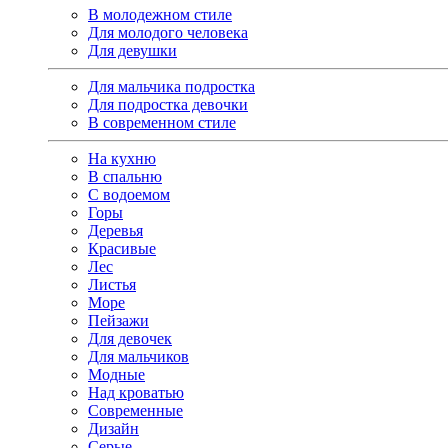
В молодежном стиле
Для молодого человека
Для девушки
Для мальчика подростка
Для подростка девочки
В современном стиле
На кухню
В спальню
С водоемом
Горы
Деревья
Красивые
Лес
Листья
Море
Пейзажи
Для девочек
Для мальчиков
Модные
Над кроватью
Современные
Дизайн
Серые