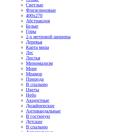
Светлые
Флизелиновые
400х270
Абстракция
Белые
Горы
2-х метровой ширины
Деревья
Карта мира
Лес
Листья
Минимализм
Море
Мрамор
Природа
В спальню
Цветы
Небо
Акцентные
Дизайнерские
Антивандальные
В гостиную
Детские
В спальню