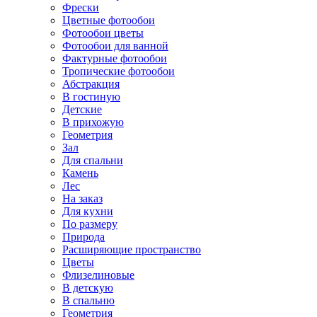
Фрески
Цветные фотообои
Фотообои цветы
Фотообои для ванной
Фактурные фотообои
Тропические фотообои
Абстракция
В гостиную
Детские
В прихожую
Геометрия
Зал
Для спальни
Камень
Лес
На заказ
Для кухни
По размеру
Природа
Расширяющие пространство
Цветы
Флизелиновые
В детскую
В спальню
Геометрия