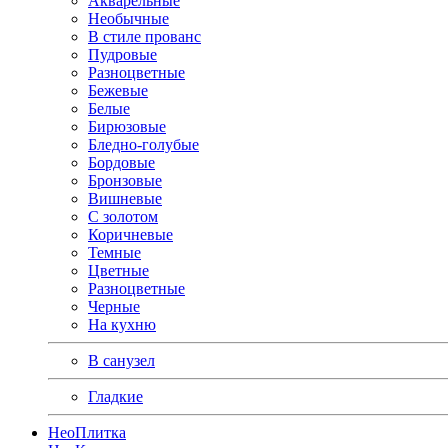
Акварельные
Необычные
В стиле прованс
Пудровые
Разноцветные
Бежевые
Белые
Бирюзовые
Бледно-голубые
Бордовые
Бронзовые
Вишневые
С золотом
Коричневые
Темные
Цветные
Разноцветные
Черные
На кухню
В санузел
Гладкие
Нео
Плитка