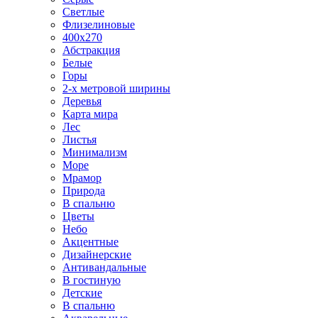
Светлые
Флизелиновые
400х270
Абстракция
Белые
Горы
2-х метровой ширины
Деревья
Карта мира
Лес
Листья
Минимализм
Море
Мрамор
Природа
В спальню
Цветы
Небо
Акцентные
Дизайнерские
Антивандальные
В гостиную
Детские
В спальню