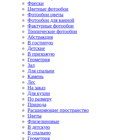
Фрески
Цветные фотообои
Фотообои цветы
Фотообои для ванной
Фактурные фотообои
Тропические фотообои
Абстракция
В гостиную
Детские
В прихожую
Геометрия
Зал
Для спальни
Камень
Лес
На заказ
Для кухни
По размеру
Природа
Расширяющие пространство
Цветы
Флизелиновые
В детскую
В спальню
Геометрия