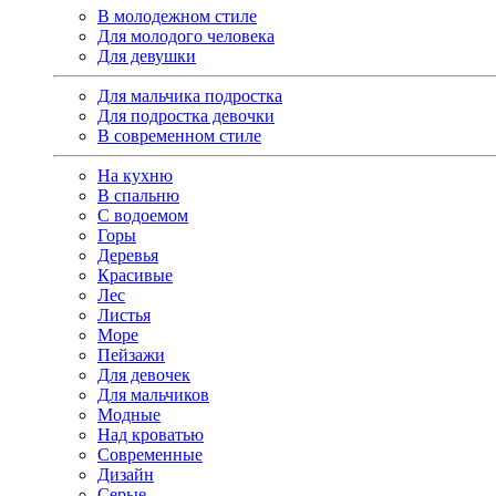
В молодежном стиле
Для молодого человека
Для девушки
Для мальчика подростка
Для подростка девочки
В современном стиле
На кухню
В спальню
С водоемом
Горы
Деревья
Красивые
Лес
Листья
Море
Пейзажи
Для девочек
Для мальчиков
Модные
Над кроватью
Современные
Дизайн
Серые