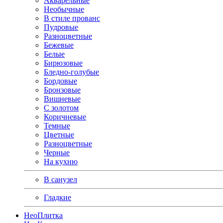
Акварельные
Необычные
В стиле прованс
Пудровые
Разноцветные
Бежевые
Белые
Бирюзовые
Бледно-голубые
Бордовые
Бронзовые
Вишневые
С золотом
Коричневые
Темные
Цветные
Разноцветные
Черные
На кухню
В санузел
Гладкие
Нео
Плитка