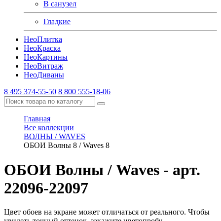
В санузел
Гладкие
Нео
Плитка
Нео
Краска
Нео
Картины
Нео
Витраж
Нео
Диваны
8 495 374-55-50
8 800 555-18-06
Главная
Все коллекции
ВОЛНЫ / WAVES
ОБОИ Волны 8 / Waves 8
ОБОИ Волны / Waves
- арт.
22096-22097
Цвет обоев на экране может отличаться от реального. Чтобы
увидеть точный оттенок, закажите цветопробу.