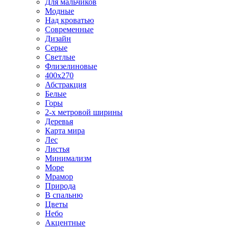
Для мальчиков
Модные
Над кроватью
Современные
Дизайн
Серые
Светлые
Флизелиновые
400х270
Абстракция
Белые
Горы
2-х метровой ширины
Деревья
Карта мира
Лес
Листья
Минимализм
Море
Мрамор
Природа
В спальню
Цветы
Небо
Акцентные