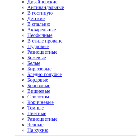
Дизайнерские
Антивандальные
В гостиную
Детские
В спальню
Акварельные
Необычные
В стиле прованс
Пудровые
Разноцветные
Бежевые
Белые
Бирюзовые
Бледно-голубые
Бордовые
Бронзовые
Вишневые
С золотом
Коричневые
Темные
Цветные
Разноцветные
Черные
На кухню