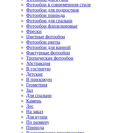
Фотообои в современном стиле
Фотообои для подростков
Фотообои природа
Фотообои для спальни
Фотообои флизелиновые
Фрески
Цветные фотообои
Фотообои цветы
Фотообои для ванной
Фактурные фотообои
Тропические фотообои
Абстракция
В гостиную
Детские
В прихожую
Геометрия
Зал
Для спальни
Камень
Лес
На заказ
Для кухни
По размеру
Природа
Расширяющие пространство