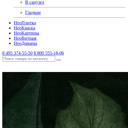
В санузел
Гладкие
Нео
Плитка
Нео
Краска
Нео
Картины
Нео
Витраж
Нео
Диваны
8 495 374-55-50
8 800 555-18-06