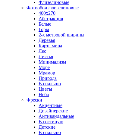
Флизелиновые
Фотообои флизелиновые
400х270
Абстракция
Белые
Горы
2-х метровой ширины
Деревья
Карта мира
Лес
Листья
Минимализм
Море
Мрамор
Природа
В спальню
Цветы
Небо
Фрески
Акцентные
Дизайнерские
Антивандальные
В гостиную
Детские
В спальню