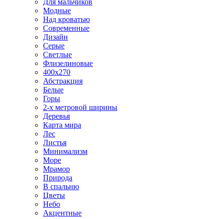
Для мальчиков
Модные
Над кроватью
Современные
Дизайн
Серые
Светлые
Флизелиновые
400х270
Абстракция
Белые
Горы
2-х метровой ширины
Деревья
Карта мира
Лес
Листья
Минимализм
Море
Мрамор
Природа
В спальню
Цветы
Небо
Акцентные