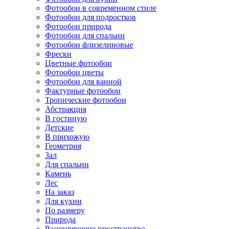
Фотообои в современном стиле
Фотообои для подростков
Фотообои природа
Фотообои для спальни
Фотообои флизелиновые
Фрески
Цветные фотообои
Фотообои цветы
Фотообои для ванной
Фактурные фотообои
Тропические фотообои
Абстракция
В гостиную
Детские
В прихожую
Геометрия
Зал
Для спальни
Камень
Лес
На заказ
Для кухни
По размеру
Природа
Расширяющие пространство