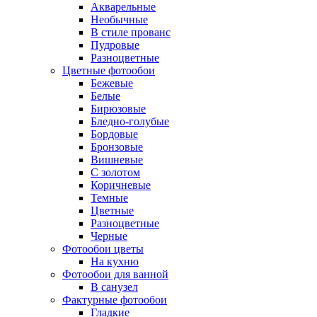
Акварельные
Необычные
В стиле прованс
Пудровые
Разноцветные
Цветные фотообои
Бежевые
Белые
Бирюзовые
Бледно-голубые
Бордовые
Бронзовые
Вишневые
С золотом
Коричневые
Темные
Цветные
Разноцветные
Черные
Фотообои цветы
На кухню
Фотообои для ванной
В санузел
Фактурные фотообои
Гладкие