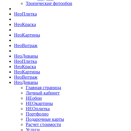
Тропические фотообои
Нео
Плитка
Нео
Краска
Нео
Картины
Нео
Витраж
Нео
Диваны
Нео
Плитка
Нео
Краска
Нео
Картины
Нео
Витраж
Нео
Диваны
Главная страница
Личный кабинет
НЕобои
НЕОкартины
НЕОплитка
Портфолио
Подарочные карты
Расчет стоимости
Услуги