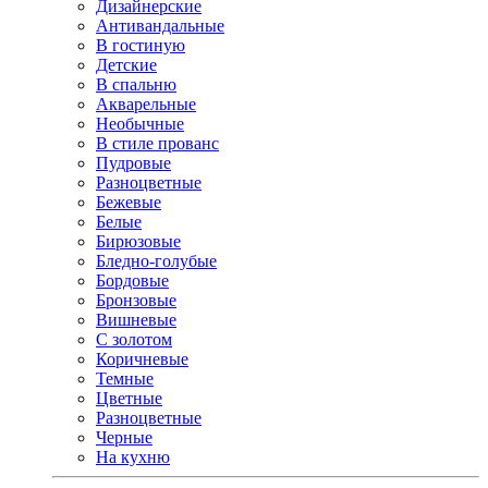
Дизайнерские
Антивандальные
В гостиную
Детские
В спальню
Акварельные
Необычные
В стиле прованс
Пудровые
Разноцветные
Бежевые
Белые
Бирюзовые
Бледно-голубые
Бордовые
Бронзовые
Вишневые
С золотом
Коричневые
Темные
Цветные
Разноцветные
Черные
На кухню