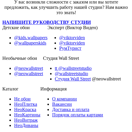
У вас возникли сложности с заказом или вы хотите
предложить, как улучшить работу нашей студии? Нам важно
это знать!
НАПИШИТЕ РУКОВОДСТВУ СТУДИИ
Детские обои
Эксперт (Виктор Виден)
@kids.wallpapers
@viktorviden
@wallpaperskids
@viktorviden
РумТурист
Необычные обои
Студия Wall Street
@neowallstreet
tt @wallstreetstudio
@neowallstreet
@wallstreetstudio
Студия Wall Street
@neowallstreet
Каталог
Информация
Не
обои
О компании
Нео
Плитка
Вакансии
Нео
Краска
Доставка и оплата
Нео
Картины
Порядок оплаты картами
Нео
Витраж
Нео
Диваны