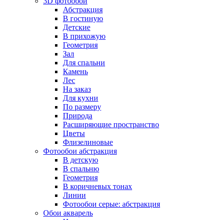
3D фотообои
Абстракция
В гостиную
Детские
В прихожую
Геометрия
Зал
Для спальни
Камень
Лес
На заказ
Для кухни
По размеру
Природа
Расширяющие пространство
Цветы
Флизелиновые
Фотообои абстракция
В детскую
В спальню
Геометрия
В коричневых тонах
Линии
Фотообои серые: абстракция
Обои акварель