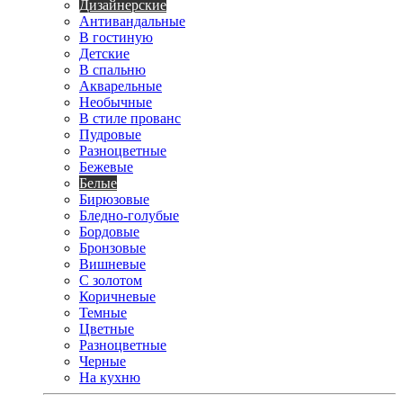
Дизайнерские
Антивандальные
В гостиную
Детские
В спальню
Акварельные
Необычные
В стиле прованс
Пудровые
Разноцветные
Бежевые
Белые
Бирюзовые
Бледно-голубые
Бордовые
Бронзовые
Вишневые
С золотом
Коричневые
Темные
Цветные
Разноцветные
Черные
На кухню