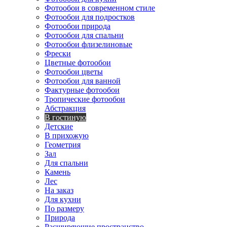
Фотообои в современном стиле
Фотообои для подростков
Фотообои природа
Фотообои для спальни
Фотообои флизелиновые
Фрески
Цветные фотообои
Фотообои цветы
Фотообои для ванной
Фактурные фотообои
Тропические фотообои
Абстракция
В гостиную
Детские
В прихожую
Геометрия
Зал
Для спальни
Камень
Лес
На заказ
Для кухни
По размеру
Природа
Расширяющие пространство