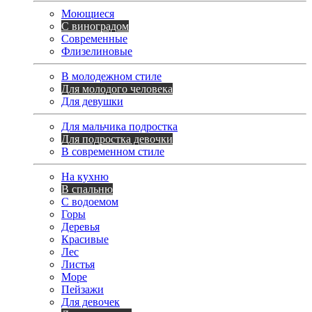
Моющиеся
С виноградом
Современные
Флизелиновые
В молодежном стиле
Для молодого человека
Для девушки
Для мальчика подростка
Для подростка девочки
В современном стиле
На кухню
В спальню
С водоемом
Горы
Деревья
Красивые
Лес
Листья
Море
Пейзажи
Для девочек