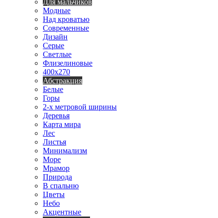
Для мальчиков
Модные
Над кроватью
Современные
Дизайн
Серые
Светлые
Флизелиновые
400х270
Абстракция
Белые
Горы
2-х метровой ширины
Деревья
Карта мира
Лес
Листья
Минимализм
Море
Мрамор
Природа
В спальню
Цветы
Небо
Акцентные