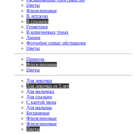
Цветы
Флизелиновые
В детскую
В спальню
Геометрия
В коричневых тонах
Линии
Фотообои серые: абстракция
Цветы
Природа
Флизелиновые
Цветы
Для девочки
Для девочки от 5 лет
Для мальчика
Для спальни
С картой мира
Для малыша
Бесшовные
Флизелиновые
Флизелиновые
Цветы