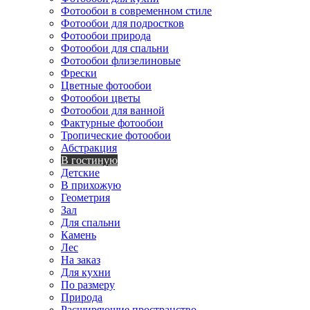
Фотообои в современном стиле
Фотообои для подростков
Фотообои природа
Фотообои для спальни
Фотообои флизелиновые
Фрески
Цветные фотообои
Фотообои цветы
Фотообои для ванной
Фактурные фотообои
Тропические фотообои
Абстракция
В гостиную
Детские
В прихожую
Геометрия
Зал
Для спальни
Камень
Лес
На заказ
Для кухни
По размеру
Природа
Расширяющие пространство