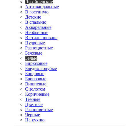
Дизайнерские
Антивандальные
В гостиную
Детские
В спальню
Акварельные
Необычные
В стиле прованс
Пудровые
Разноцветные
Бежевые
Белые
Бирюзовые
Бледно-голубые
Бордовые
Бронзовые
Вишневые
С золотом
Коричневые
Темные
Цветные
Разноцветные
Черные
На кухню