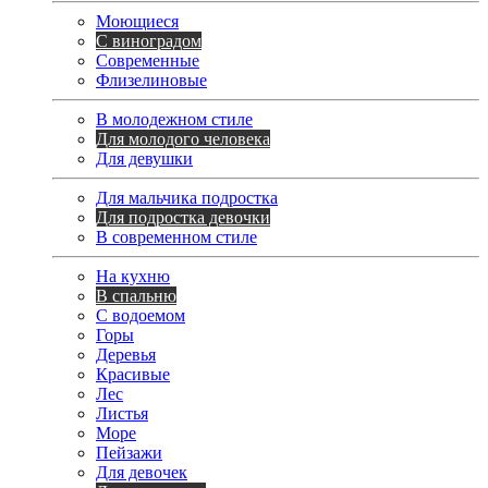
Моющиеся
С виноградом
Современные
Флизелиновые
В молодежном стиле
Для молодого человека
Для девушки
Для мальчика подростка
Для подростка девочки
В современном стиле
На кухню
В спальню
С водоемом
Горы
Деревья
Красивые
Лес
Листья
Море
Пейзажи
Для девочек