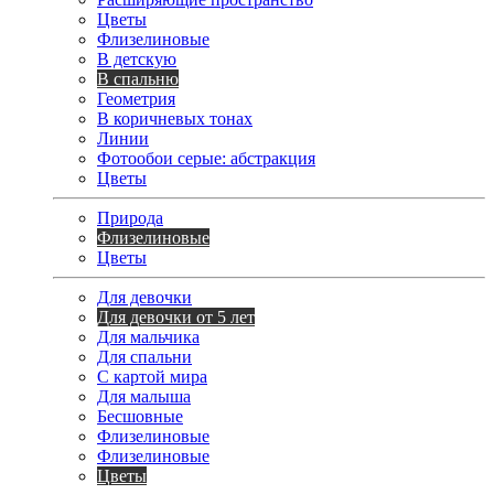
Цветы
Флизелиновые
В детскую
В спальню
Геометрия
В коричневых тонах
Линии
Фотообои серые: абстракция
Цветы
Природа
Флизелиновые
Цветы
Для девочки
Для девочки от 5 лет
Для мальчика
Для спальни
С картой мира
Для малыша
Бесшовные
Флизелиновые
Флизелиновые
Цветы