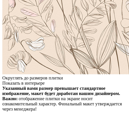
Округлять до размеров плитки
Показать в интерьере
Указанный вами размер превышает стандартное
изображение, макет будет доработан нашим дизайнером.
Важно:
отображение плитки на экране носит
ознакомительный характер. Финальный макет утверждается
через менеджера!