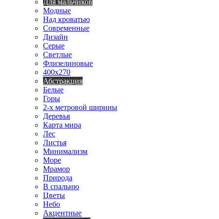
Для мальчиков
Модные
Над кроватью
Современные
Дизайн
Серые
Светлые
Флизелиновые
400х270
Абстракция
Белые
Горы
2-х метровой ширины
Деревья
Карта мира
Лес
Листья
Минимализм
Море
Мрамор
Природа
В спальню
Цветы
Небо
Акцентные