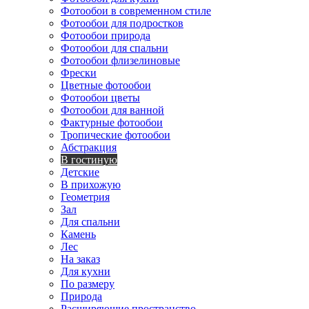
Фотообои в современном стиле
Фотообои для подростков
Фотообои природа
Фотообои для спальни
Фотообои флизелиновые
Фрески
Цветные фотообои
Фотообои цветы
Фотообои для ванной
Фактурные фотообои
Тропические фотообои
Абстракция
В гостиную
Детские
В прихожую
Геометрия
Зал
Для спальни
Камень
Лес
На заказ
Для кухни
По размеру
Природа
Расширяющие пространство