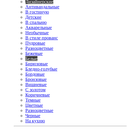
Дизайнерские
Антивандальные
В гостиную
Детские
В спальню
Акварельные
Необычные
В стиле прованс
Пудровые
Разноцветные
Бежевые
Белые
Бирюзовые
Бледно-голубые
Бордовые
Бронзовые
Вишневые
С золотом
Коричневые
Темные
Цветные
Разноцветные
Черные
На кухню