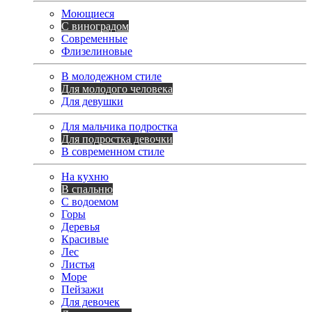
Моющиеся
С виноградом
Современные
Флизелиновые
В молодежном стиле
Для молодого человека
Для девушки
Для мальчика подростка
Для подростка девочки
В современном стиле
На кухню
В спальню
С водоемом
Горы
Деревья
Красивые
Лес
Листья
Море
Пейзажи
Для девочек