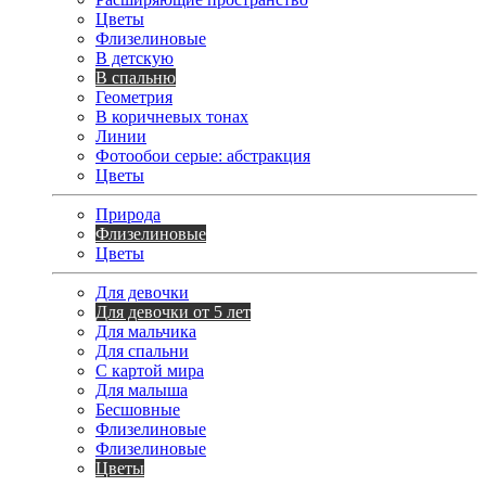
Цветы
Флизелиновые
В детскую
В спальню
Геометрия
В коричневых тонах
Линии
Фотообои серые: абстракция
Цветы
Природа
Флизелиновые
Цветы
Для девочки
Для девочки от 5 лет
Для мальчика
Для спальни
С картой мира
Для малыша
Бесшовные
Флизелиновые
Флизелиновые
Цветы