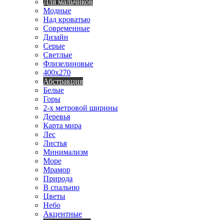
Для мальчиков
Модные
Над кроватью
Современные
Дизайн
Серые
Светлые
Флизелиновые
400х270
Абстракция
Белые
Горы
2-х метровой ширины
Деревья
Карта мира
Лес
Листья
Минимализм
Море
Мрамор
Природа
В спальню
Цветы
Небо
Акцентные