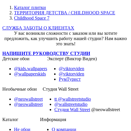
Каталог плитки
ТЕРРИТОРИЯ ДЕТСТВА / CHILDHOOD SPACE
Childhood Space 7
СЛУЖБА ЗАБОТЫ О КЛИЕНТАХ
У вас возникли сложности с заказом или вы хотите
предложить, как улучшить работу нашей студии? Нам важно
это знать!
НАПИШИТЕ РУКОВОДСТВУ СТУДИИ
Детские обои
Эксперт (Виктор Виден)
@kids.wallpapers
@viktorviden
@wallpaperskids
@viktorviden
РумТурист
Необычные обои
Студия Wall Street
@neowallstreet
tt @wallstreetstudio
@neowallstreet
@wallstreetstudio
Студия Wall Street
@neowallstreet
Каталог
Информация
Не
обои
О компании