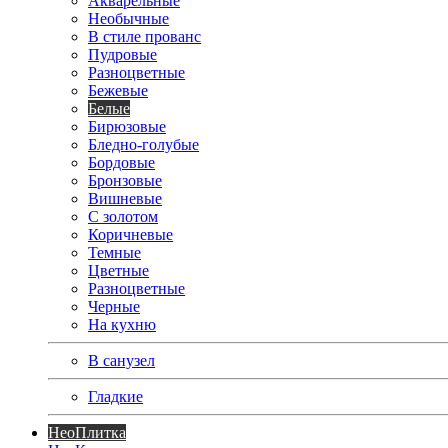
Акварельные
Необычные
В стиле прованс
Пудровые
Разноцветные
Бежевые
Белые
Бирюзовые
Бледно-голубые
Бордовые
Бронзовые
Вишневые
С золотом
Коричневые
Темные
Цветные
Разноцветные
Черные
На кухню
В санузел
Гладкие
Нео
Плитка