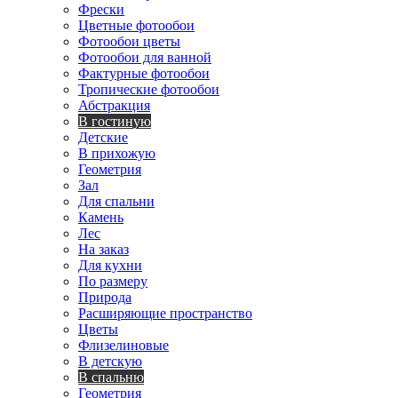
Фрески
Цветные фотообои
Фотообои цветы
Фотообои для ванной
Фактурные фотообои
Тропические фотообои
Абстракция
В гостиную
Детские
В прихожую
Геометрия
Зал
Для спальни
Камень
Лес
На заказ
Для кухни
По размеру
Природа
Расширяющие пространство
Цветы
Флизелиновые
В детскую
В спальню
Геометрия