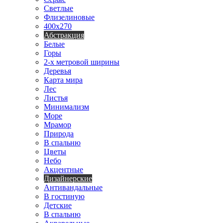
Светлые
Флизелиновые
400х270
Абстракция
Белые
Горы
2-х метровой ширины
Деревья
Карта мира
Лес
Листья
Минимализм
Море
Мрамор
Природа
В спальню
Цветы
Небо
Акцентные
Дизайнерские
Антивандальные
В гостиную
Детские
В спальню