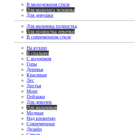
В молодежном стиле
Для молодого человека
Для девушки
Для мальчика подростка
Для подростка девочки
В современном стиле
На кухню
В спальню
С водоемом
Горы
Деревья
Красивые
Лес
Листья
Море
Пейзажи
Для девочек
Для мальчиков
Модные
Над кроватью
Современные
Дизайн
Серые