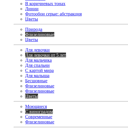
В коричневых тонах
Линии
Фотообои серые: абстракция
Цветы
Природа
Флизелиновые
Цветы
Для девочки
Для девочки от 5 лет
Для мальчика
Для спальни
С картой мира
Для малыша
Бесшовные
Флизелиновые
Флизелиновые
Цветы
Моющиеся
С виноградом
Современные
Флизелиновые