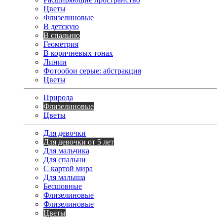
Цветы
Флизелиновые
В детскую
В спальню
Геометрия
В коричневых тонах
Линии
Фотообои серые: абстракция
Цветы
Природа
Флизелиновые
Цветы
Для девочки
Для девочки от 5 лет
Для мальчика
Для спальни
С картой мира
Для малыша
Бесшовные
Флизелиновые
Флизелиновые
Цветы