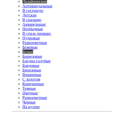
Дизайнерские
Антивандальные
В гостиную
Детские
В спальню
Акварельные
Необычные
В стиле прованс
Пудровые
Разноцветные
Бежевые
Белые
Бирюзовые
Бледно-голубые
Бордовые
Бронзовые
Вишневые
С золотом
Коричневые
Темные
Цветные
Разноцветные
Черные
На кухню