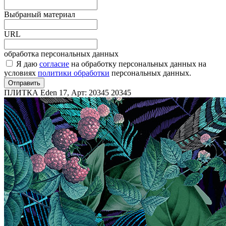
Выбраный материал
URL
обработка персональных данных
Я даю
согласие
на обработку персональных данных на
условиях
политики обработки
персональных данных.
Отправить
ПЛИТКА Eden 17, Арт: 20345
20345