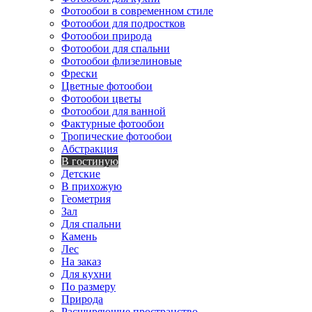
Фотообои в современном стиле
Фотообои для подростков
Фотообои природа
Фотообои для спальни
Фотообои флизелиновые
Фрески
Цветные фотообои
Фотообои цветы
Фотообои для ванной
Фактурные фотообои
Тропические фотообои
Абстракция
В гостиную
Детские
В прихожую
Геометрия
Зал
Для спальни
Камень
Лес
На заказ
Для кухни
По размеру
Природа
Расширяющие пространство