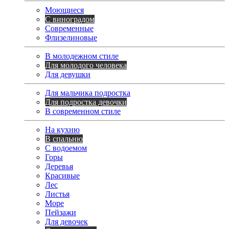
Моющиеся
С виноградом
Современные
Флизелиновые
В молодежном стиле
Для молодого человека
Для девушки
Для мальчика подростка
Для подростка девочки
В современном стиле
На кухню
В спальню
С водоемом
Горы
Деревья
Красивые
Лес
Листья
Море
Пейзажи
Для девочек