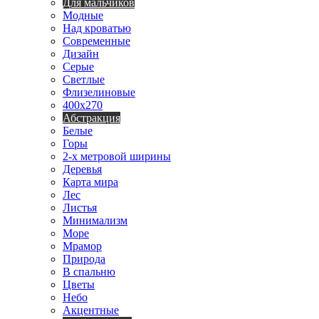
Для мальчиков
Модные
Над кроватью
Современные
Дизайн
Серые
Светлые
Флизелиновые
400х270
Абстракция
Белые
Горы
2-х метровой ширины
Деревья
Карта мира
Лес
Листья
Минимализм
Море
Мрамор
Природа
В спальню
Цветы
Небо
Акцентные