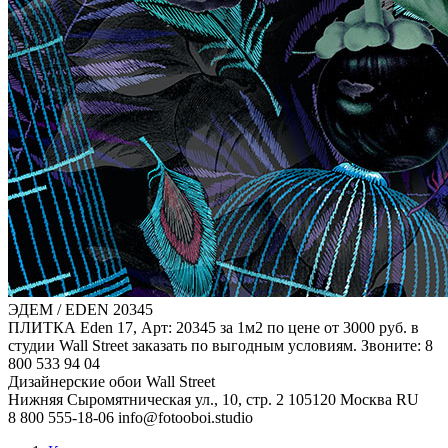
ЭДЕМ / EDEN
20345
ПЛИТКА Eden 17, Арт: 20345 за 1м2 по цене от 3000 руб. в
студии Wall Street заказать по выгодным условиям. Звоните: 8
800 533 94 04
Дизайнерские обои Wall Street
Нижняя Сыромятническая ул., 10, стр. 2
105120
Москва
RU
8 800 555-18-06
info@fotooboi.studio