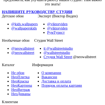
это знать!
НАПИШИТЕ РУКОВОДСТВУ СТУДИИ
Детские обои
Эксперт (Виктор Виден)
@kids.wallpapers
@viktorviden
@wallpaperskids
@viktorviden
РумТурист
Необычные обои
Студия Wall Street
@neowallstreet
tt @wallstreetstudio
@neowallstreet
@wallstreetstudio
Студия Wall Street
@neowallstreet
Каталог
Информация
Не
обои
О компании
Нео
Плитка
Вакансии
Нео
Краска
Доставка и оплата
Нео
Картины
Порядок оплаты картами
Нео
Витраж
Нео
Диваны
Клиентам