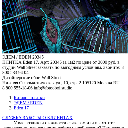
ЭДЕМ / EDEN
20345
ПЛИТКА Eden 17, Арт: 20345 за 1м2 по цене от 3000 руб. в
студии Wall Street заказать по выгодным условиям. Звоните: 8
800 533 94 04
Дизайнерские обои Wall Street
Нижняя Сыромятническая ул., 10, стр. 2
105120
Москва
RU
8 800 555-18-06
info@fotooboi.studio
Каталог плитки
ЭДЕМ / EDEN
Eden 17
СЛУЖБА ЗАБОТЫ О КЛИЕНТАХ
У вас возникли сложности с заказом или вы хотите
предложить, как улучшить работу нашей студии? Нам важно