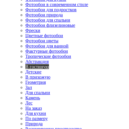
Фотообои в современном стиле
Фотообои для подростков
Фотообои природа
Фотообои для спальни
Фотообои флизелиновые
Фрески
Цветные фотообои
Фотообои цветы
Фотообои для ванной
Фактурные фотообои
Тропические фотообои
Абстракция
В гостиную
Детские
В прихожую
Геометрия
Зал
Для спальни
Камень
Лес
На заказ
Для кухни
По размеру
Природа
Расширяющие пространство