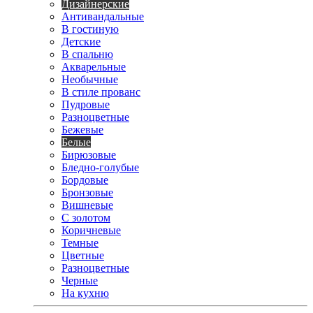
Дизайнерские
Антивандальные
В гостиную
Детские
В спальню
Акварельные
Необычные
В стиле прованс
Пудровые
Разноцветные
Бежевые
Белые
Бирюзовые
Бледно-голубые
Бордовые
Бронзовые
Вишневые
С золотом
Коричневые
Темные
Цветные
Разноцветные
Черные
На кухню