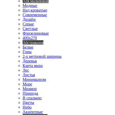
Для мальчиков
Модные
Над кроватью
Современные
Дизайн
Серые
Светлые
Флизелиновые
400х270
Абстракция
Белые
Горы
2-х метровой ширины
Деревья
Карта мира
Лес
Листья
Минимализм
Море
Мрамор
Природа
В спальню
Цветы
Небо
Акцентные