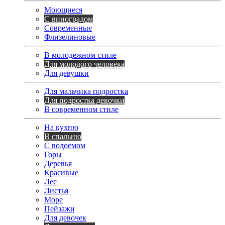
Моющиеся
С виноградом
Современные
Флизелиновые
В молодежном стиле
Для молодого человека
Для девушки
Для мальчика подростка
Для подростка девочки
В современном стиле
На кухню
В спальню
С водоемом
Горы
Деревья
Красивые
Лес
Листья
Море
Пейзажи
Для девочек