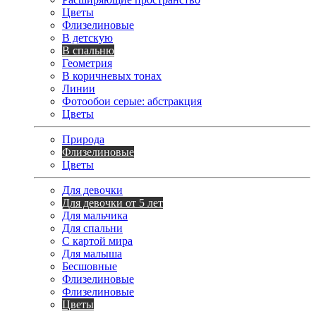
Цветы
Флизелиновые
В детскую
В спальню
Геометрия
В коричневых тонах
Линии
Фотообои серые: абстракция
Цветы
Природа
Флизелиновые
Цветы
Для девочки
Для девочки от 5 лет
Для мальчика
Для спальни
С картой мира
Для малыша
Бесшовные
Флизелиновые
Флизелиновые
Цветы