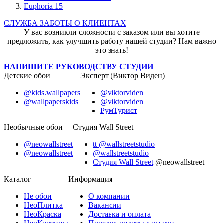
Euphoria 15
СЛУЖБА ЗАБОТЫ О КЛИЕНТАХ
У вас возникли сложности с заказом или вы хотите
предложить, как улучшить работу нашей студии? Нам важно
это знать!
НАПИШИТЕ РУКОВОДСТВУ СТУДИИ
Детские обои
Эксперт (Виктор Виден)
@kids.wallpapers
@viktorviden
@wallpaperskids
@viktorviden
РумТурист
Необычные обои
Студия Wall Street
@neowallstreet
tt @wallstreetstudio
@neowallstreet
@wallstreetstudio
Студия Wall Street
@neowallstreet
Каталог
Информация
Не
обои
О компании
Нео
Плитка
Вакансии
Нео
Краска
Доставка и оплата
Нео
Картины
Порядок оплаты картами