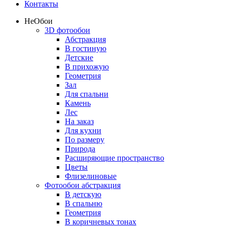
Контакты
Не
Обои
3D фотообои
Абстракция
В гостиную
Детские
В прихожую
Геометрия
Зал
Для спальни
Камень
Лес
На заказ
Для кухни
По размеру
Природа
Расширяющие пространство
Цветы
Флизелиновые
Фотообои абстракция
В детскую
В спальню
Геометрия
В коричневых тонах