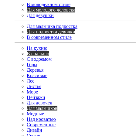
В молодежном стиле
Для молодого человека
Для девушки
Для мальчика подростка
Для подростка девочки
В современном стиле
На кухню
В спальню
С водоемом
Горы
Деревья
Красивые
Лес
Листья
Море
Пейзажи
Для девочек
Для мальчиков
Модные
Над кроватью
Современные
Дизайн
Серые