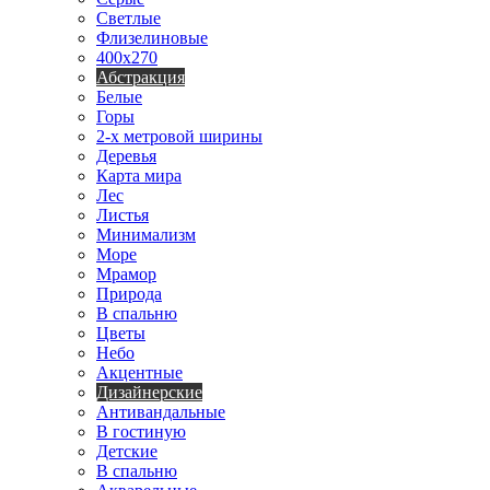
Светлые
Флизелиновые
400х270
Абстракция
Белые
Горы
2-х метровой ширины
Деревья
Карта мира
Лес
Листья
Минимализм
Море
Мрамор
Природа
В спальню
Цветы
Небо
Акцентные
Дизайнерские
Антивандальные
В гостиную
Детские
В спальню