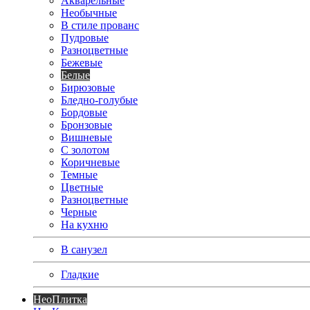
Акварельные
Необычные
В стиле прованс
Пудровые
Разноцветные
Бежевые
Белые
Бирюзовые
Бледно-голубые
Бордовые
Бронзовые
Вишневые
С золотом
Коричневые
Темные
Цветные
Разноцветные
Черные
На кухню
В санузел
Гладкие
Нео
Плитка