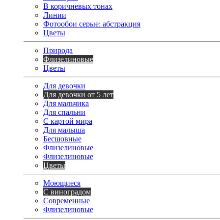
В коричневых тонах
Линии
Фотообои серые: абстракция
Цветы
Природа
Флизелиновые
Цветы
Для девочки
Для девочки от 5 лет
Для мальчика
Для спальни
С картой мира
Для малыша
Бесшовные
Флизелиновые
Флизелиновые
Цветы
Моющиеся
С виноградом
Современные
Флизелиновые