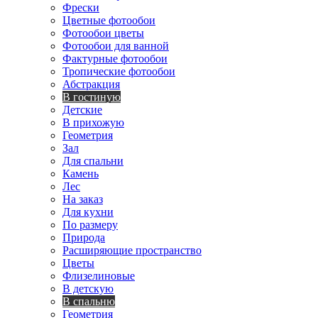
Фрески
Цветные фотообои
Фотообои цветы
Фотообои для ванной
Фактурные фотообои
Тропические фотообои
Абстракция
В гостиную
Детские
В прихожую
Геометрия
Зал
Для спальни
Камень
Лес
На заказ
Для кухни
По размеру
Природа
Расширяющие пространство
Цветы
Флизелиновые
В детскую
В спальню
Геометрия