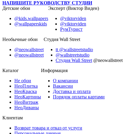
НАПИШИТЕ РУКОВОДСТВУ СТУДИИ
Детские обои
Эксперт (Виктор Виден)
@kids.wallpapers
@viktorviden
@wallpaperskids
@viktorviden
РумТурист
Необычные обои
Студия Wall Street
@neowallstreet
tt @wallstreetstudio
@neowallstreet
@wallstreetstudio
Студия Wall Street
@neowallstreet
Каталог
Информация
Не
обои
О компании
Нео
Плитка
Вакансии
Нео
Краска
Доставка и оплата
Нео
Картины
Порядок оплаты картами
Нео
Витраж
Нео
Диваны
Клиентам
Возврат товара и отказ от услуги
Персональные данные