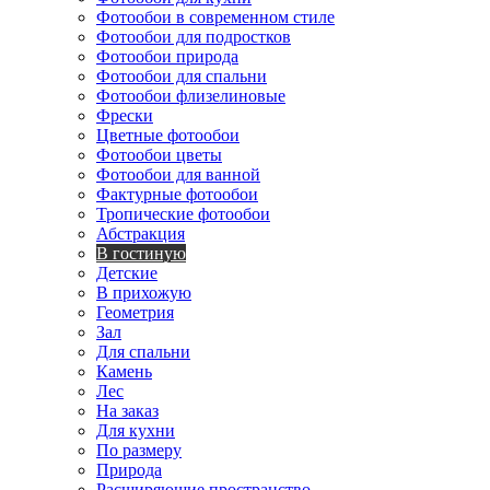
Фотообои в современном стиле
Фотообои для подростков
Фотообои природа
Фотообои для спальни
Фотообои флизелиновые
Фрески
Цветные фотообои
Фотообои цветы
Фотообои для ванной
Фактурные фотообои
Тропические фотообои
Абстракция
В гостиную
Детские
В прихожую
Геометрия
Зал
Для спальни
Камень
Лес
На заказ
Для кухни
По размеру
Природа
Расширяющие пространство