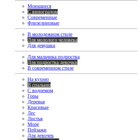
Моющиеся
С виноградом
Современные
Флизелиновые
В молодежном стиле
Для молодого человека
Для девушки
Для мальчика подростка
Для подростка девочки
В современном стиле
На кухню
В спальню
С водоемом
Горы
Деревья
Красивые
Лес
Листья
Море
Пейзажи
Для девочек