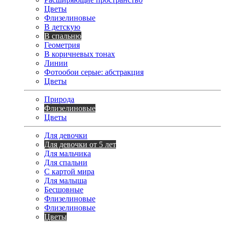
Цветы
Флизелиновые
В детскую
В спальню
Геометрия
В коричневых тонах
Линии
Фотообои серые: абстракция
Цветы
Природа
Флизелиновые
Цветы
Для девочки
Для девочки от 5 лет
Для мальчика
Для спальни
С картой мира
Для малыша
Бесшовные
Флизелиновые
Флизелиновые
Цветы