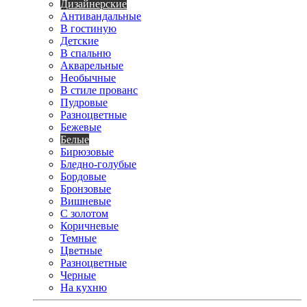
Дизайнерские
Антивандальные
В гостиную
Детские
В спальню
Акварельные
Необычные
В стиле прованс
Пудровые
Разноцветные
Бежевые
Белые
Бирюзовые
Бледно-голубые
Бордовые
Бронзовые
Вишневые
С золотом
Коричневые
Темные
Цветные
Разноцветные
Черные
На кухню