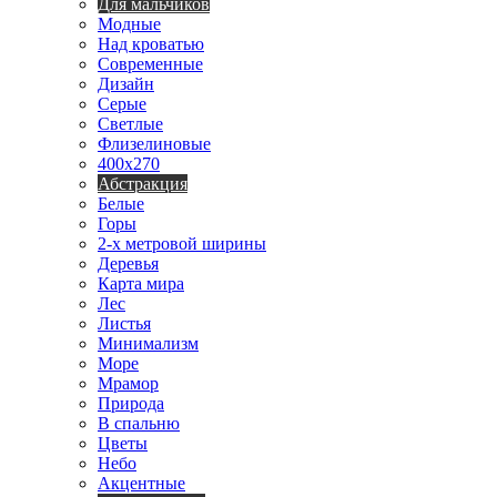
Для мальчиков
Модные
Над кроватью
Современные
Дизайн
Серые
Светлые
Флизелиновые
400х270
Абстракция
Белые
Горы
2-х метровой ширины
Деревья
Карта мира
Лес
Листья
Минимализм
Море
Мрамор
Природа
В спальню
Цветы
Небо
Акцентные