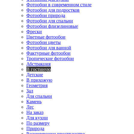
Фотообои в современном стиле
Фотообои для подростков
Фотообои природа
Фотообои для спальни
Фотообои флизелиновые
Фрески
Цветные фотообои
Фотообои цветы
Фотообои для ванной
Фактурные фотообои
Тропические фотообои
Абстракция
В гостиную
Детские
В прихожую
Геометрия
Зал
Для спальни
Камень
Лес
На заказ
Для кухни
По размеру
Природа
Расширяющие пространство