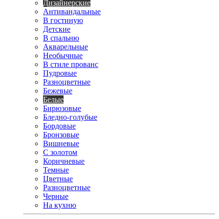
Дизайнерские
Антивандальные
В гостиную
Детские
В спальню
Акварельные
Необычные
В стиле прованс
Пудровые
Разноцветные
Бежевые
Белые
Бирюзовые
Бледно-голубые
Бордовые
Бронзовые
Вишневые
С золотом
Коричневые
Темные
Цветные
Разноцветные
Черные
На кухню