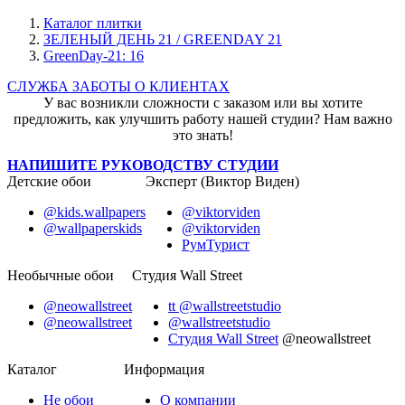
Каталог плитки
ЗЕЛЕНЫЙ ДЕНЬ 21 / GREENDAY 21
GreenDay-21: 16
СЛУЖБА ЗАБОТЫ О КЛИЕНТАХ
У вас возникли сложности с заказом или вы хотите
предложить, как улучшить работу нашей студии? Нам важно
это знать!
НАПИШИТЕ РУКОВОДСТВУ СТУДИИ
Детские обои
Эксперт (Виктор Виден)
@kids.wallpapers
@viktorviden
@wallpaperskids
@viktorviden
РумТурист
Необычные обои
Студия Wall Street
@neowallstreet
tt @wallstreetstudio
@neowallstreet
@wallstreetstudio
Студия Wall Street
@neowallstreet
Каталог
Информация
Не
обои
О компании