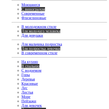
Моющиеся
С виноградом
Современные
Флизелиновые
В молодежном стиле
Для молодого человека
Для девушки
Для мальчика подростка
Для подростка девочки
В современном стиле
На кухню
В спальню
С водоемом
Горы
Деревья
Красивые
Лес
Листья
Море
Пейзажи
Для девочек