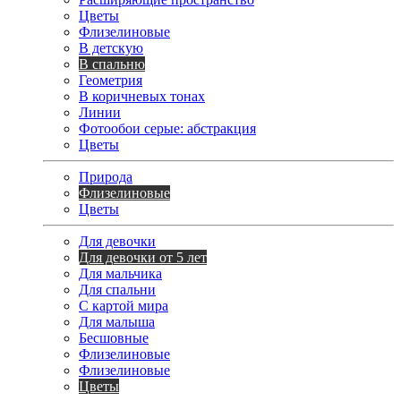
Цветы
Флизелиновые
В детскую
В спальню
Геометрия
В коричневых тонах
Линии
Фотообои серые: абстракция
Цветы
Природа
Флизелиновые
Цветы
Для девочки
Для девочки от 5 лет
Для мальчика
Для спальни
С картой мира
Для малыша
Бесшовные
Флизелиновые
Флизелиновые
Цветы