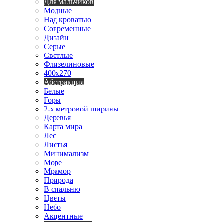
Для мальчиков
Модные
Над кроватью
Современные
Дизайн
Серые
Светлые
Флизелиновые
400х270
Абстракция
Белые
Горы
2-х метровой ширины
Деревья
Карта мира
Лес
Листья
Минимализм
Море
Мрамор
Природа
В спальню
Цветы
Небо
Акцентные