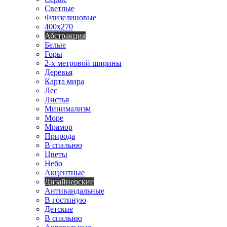
Светлые
Флизелиновые
400х270
Абстракция
Белые
Горы
2-х метровой ширины
Деревья
Карта мира
Лес
Листья
Минимализм
Море
Мрамор
Природа
В спальню
Цветы
Небо
Акцентные
Дизайнерские
Антивандальные
В гостиную
Детские
В спальню