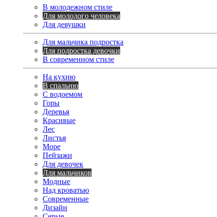
В молодежном стиле
Для молодого человека
Для девушки
Для мальчика подростка
Для подростка девочки
В современном стиле
На кухню
В спальню
С водоемом
Горы
Деревья
Красивые
Лес
Листья
Море
Пейзажи
Для девочек
Для мальчиков
Модные
Над кроватью
Современные
Дизайн
Серые