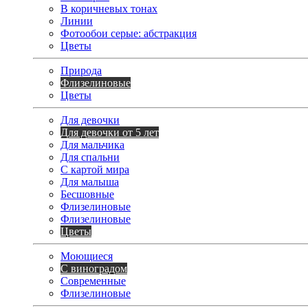
В коричневых тонах
Линии
Фотообои серые: абстракция
Цветы
Природа
Флизелиновые
Цветы
Для девочки
Для девочки от 5 лет
Для мальчика
Для спальни
С картой мира
Для малыша
Бесшовные
Флизелиновые
Флизелиновые
Цветы
Моющиеся
С виноградом
Современные
Флизелиновые