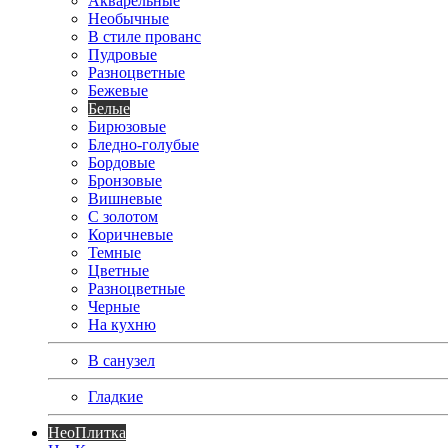
Акварельные
Необычные
В стиле прованс
Пудровые
Разноцветные
Бежевые
Белые
Бирюзовые
Бледно-голубые
Бордовые
Бронзовые
Вишневые
С золотом
Коричневые
Темные
Цветные
Разноцветные
Черные
На кухню
В санузел
Гладкие
Нео
Плитка