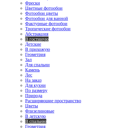
Фрески
Цветные фотообои
Фотообои цветы
Фотообои для ванной
Фактурные фотообои
Тропические фотообои
Абстракция
В гостиную
Детские
В прихожую
Геометрия
Зал
Для спальни
Камень
Лес
На заказ
Для кухни
По размеру
Природа
Расширяющие пространство
Цветы
Флизелиновые
В детскую
В спальню
Геометрия