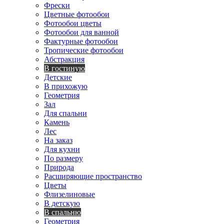
Фрески
Цветные фотообои
Фотообои цветы
Фотообои для ванной
Фактурные фотообои
Тропические фотообои
Абстракция
В гостиную
Детские
В прихожую
Геометрия
Зал
Для спальни
Камень
Лес
На заказ
Для кухни
По размеру
Природа
Расширяющие пространство
Цветы
Флизелиновые
В детскую
В спальню
Геометрия