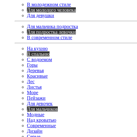
В молодежном стиле
Для молодого человека
Для девушки
Для мальчика подростка
Для подростка девочки
В современном стиле
На кухню
В спальню
С водоемом
Горы
Деревья
Красивые
Лес
Листья
Море
Пейзажи
Для девочек
Для мальчиков
Модные
Над кроватью
Современные
Дизайн
Серые