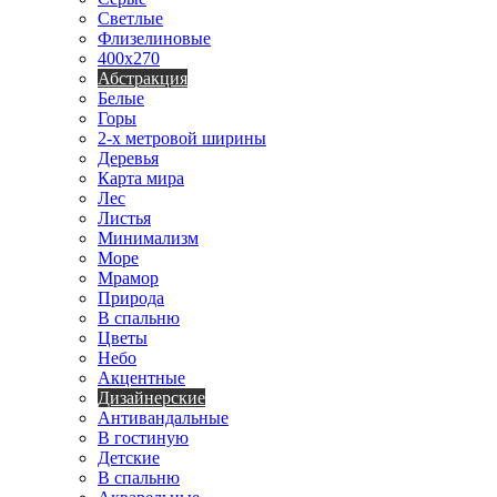
Светлые
Флизелиновые
400х270
Абстракция
Белые
Горы
2-х метровой ширины
Деревья
Карта мира
Лес
Листья
Минимализм
Море
Мрамор
Природа
В спальню
Цветы
Небо
Акцентные
Дизайнерские
Антивандальные
В гостиную
Детские
В спальню