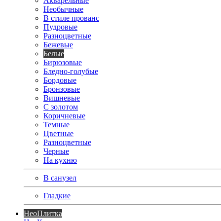
Акварельные
Необычные
В стиле прованс
Пудровые
Разноцветные
Бежевые
Белые
Бирюзовые
Бледно-голубые
Бордовые
Бронзовые
Вишневые
С золотом
Коричневые
Темные
Цветные
Разноцветные
Черные
На кухню
В санузел
Гладкие
Нео
Плитка