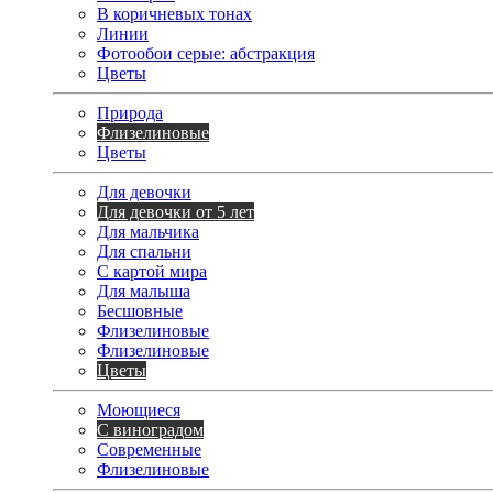
В коричневых тонах
Линии
Фотообои серые: абстракция
Цветы
Природа
Флизелиновые
Цветы
Для девочки
Для девочки от 5 лет
Для мальчика
Для спальни
С картой мира
Для малыша
Бесшовные
Флизелиновые
Флизелиновые
Цветы
Моющиеся
С виноградом
Современные
Флизелиновые