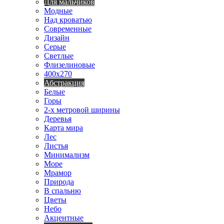
Для мальчиков
Модные
Над кроватью
Современные
Дизайн
Серые
Светлые
Флизелиновые
400х270
Абстракция
Белые
Горы
2-х метровой ширины
Деревья
Карта мира
Лес
Листья
Минимализм
Море
Мрамор
Природа
В спальню
Цветы
Небо
Акцентные