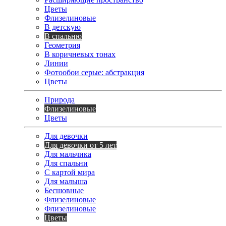
Цветы
Флизелиновые
В детскую
В спальню
Геометрия
В коричневых тонах
Линии
Фотообои серые: абстракция
Цветы
Природа
Флизелиновые
Цветы
Для девочки
Для девочки от 5 лет
Для мальчика
Для спальни
С картой мира
Для малыша
Бесшовные
Флизелиновые
Флизелиновые
Цветы