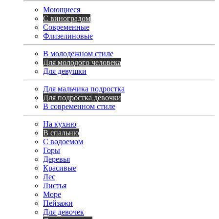
Моющиеся
С виноградом
Современные
Флизелиновые
В молодежном стиле
Для молодого человека
Для девушки
Для мальчика подростка
Для подростка девочки
В современном стиле
На кухню
В спальню
С водоемом
Горы
Деревья
Красивые
Лес
Листья
Море
Пейзажи
Для девочек