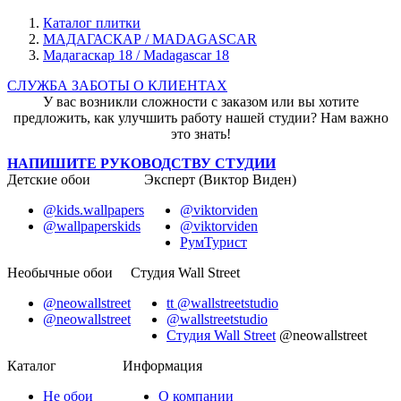
Каталог плитки
МАДАГАСКАР / MADAGASCAR
Мадагаскар 18 / Madagascar 18
СЛУЖБА ЗАБОТЫ О КЛИЕНТАХ
У вас возникли сложности с заказом или вы хотите
предложить, как улучшить работу нашей студии? Нам важно
это знать!
НАПИШИТЕ РУКОВОДСТВУ СТУДИИ
Детские обои
Эксперт (Виктор Виден)
@kids.wallpapers
@viktorviden
@wallpaperskids
@viktorviden
РумТурист
Необычные обои
Студия Wall Street
@neowallstreet
tt @wallstreetstudio
@neowallstreet
@wallstreetstudio
Студия Wall Street
@neowallstreet
Каталог
Информация
Не
обои
О компании