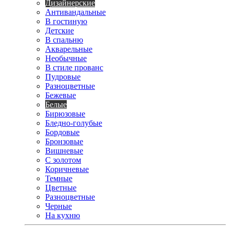
Дизайнерские
Антивандальные
В гостиную
Детские
В спальню
Акварельные
Необычные
В стиле прованс
Пудровые
Разноцветные
Бежевые
Белые
Бирюзовые
Бледно-голубые
Бордовые
Бронзовые
Вишневые
С золотом
Коричневые
Темные
Цветные
Разноцветные
Черные
На кухню