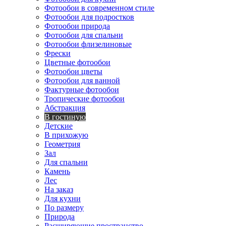
Фотообои в современном стиле
Фотообои для подростков
Фотообои природа
Фотообои для спальни
Фотообои флизелиновые
Фрески
Цветные фотообои
Фотообои цветы
Фотообои для ванной
Фактурные фотообои
Тропические фотообои
Абстракция
В гостиную
Детские
В прихожую
Геометрия
Зал
Для спальни
Камень
Лес
На заказ
Для кухни
По размеру
Природа
Расширяющие пространство