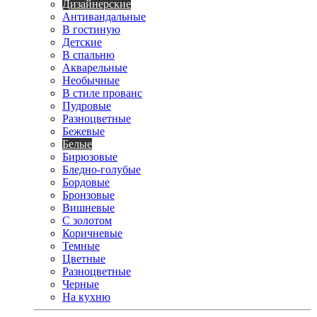
Дизайнерские
Антивандальные
В гостиную
Детские
В спальню
Акварельные
Необычные
В стиле прованс
Пудровые
Разноцветные
Бежевые
Белые
Бирюзовые
Бледно-голубые
Бордовые
Бронзовые
Вишневые
С золотом
Коричневые
Темные
Цветные
Разноцветные
Черные
На кухню