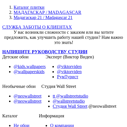
Каталог плитки
МАДАГАСКАР / MADAGASCAR
Мадагаскар 21 / Madagascar 21
СЛУЖБА ЗАБОТЫ О КЛИЕНТАХ
У вас возникли сложности с заказом или вы хотите
предложить, как улучшить работу нашей студии? Нам важно
это знать!
НАПИШИТЕ РУКОВОДСТВУ СТУДИИ
Детские обои
Эксперт (Виктор Виден)
@kids.wallpapers
@viktorviden
@wallpaperskids
@viktorviden
РумТурист
Необычные обои
Студия Wall Street
@neowallstreet
tt @wallstreetstudio
@neowallstreet
@wallstreetstudio
Студия Wall Street
@neowallstreet
Каталог
Информация
Не
обои
О компании