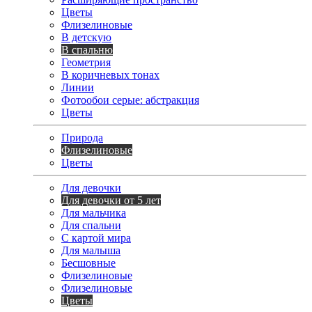
Цветы
Флизелиновые
В детскую
В спальню
Геометрия
В коричневых тонах
Линии
Фотообои серые: абстракция
Цветы
Природа
Флизелиновые
Цветы
Для девочки
Для девочки от 5 лет
Для мальчика
Для спальни
С картой мира
Для малыша
Бесшовные
Флизелиновые
Флизелиновые
Цветы