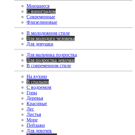
Моющиеся
С виноградом
Современные
Флизелиновые
В молодежном стиле
Для молодого человека
Для девушки
Для мальчика подростка
Для подростка девочки
В современном стиле
На кухню
В спальню
С водоемом
Горы
Деревья
Красивые
Лес
Листья
Море
Пейзажи
Для девочек