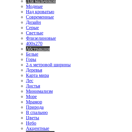
Для мальчиков
Модные
Над кроватью
Современные
Дизайн
Серые
Светлые
Флизелиновые
400х270
Абстракция
Белые
Горы
2-х метровой ширины
Деревья
Карта мира
Лес
Листья
Минимализм
Море
Мрамор
Природа
В спальню
Цветы
Небо
Акцентные