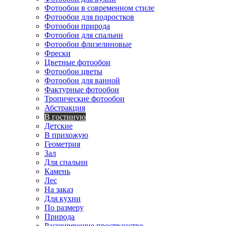
Фотообои в современном стиле
Фотообои для подростков
Фотообои природа
Фотообои для спальни
Фотообои флизелиновые
Фрески
Цветные фотообои
Фотообои цветы
Фотообои для ванной
Фактурные фотообои
Тропические фотообои
Абстракция
В гостиную
Детские
В прихожую
Геометрия
Зал
Для спальни
Камень
Лес
На заказ
Для кухни
По размеру
Природа
Расширяющие пространство