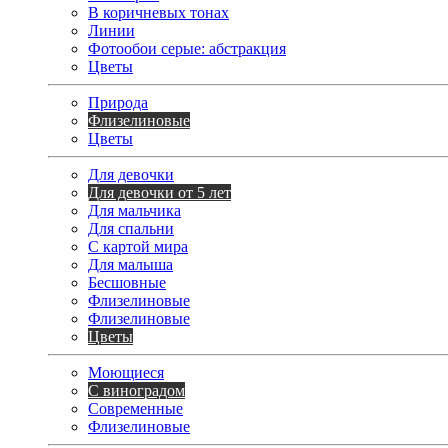
В коричневых тонах
Линии
Фотообои серые: абстракция
Цветы
Природа
Флизелиновые
Цветы
Для девочки
Для девочки от 5 лет
Для мальчика
Для спальни
С картой мира
Для малыша
Бесшовные
Флизелиновые
Флизелиновые
Цветы
Моющиеся
С виноградом
Современные
Флизелиновые