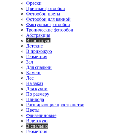
Фрески
Цветные фотообои
Фотообои цветы
Фотообои для ванной
Фактурные фотообои
Тропические фотообои
Абстракция
В гостиную
Детские
В прихожую
Геометрия
Зал
Для спальни
Камень
Лес
На заказ
Для кухни
По размеру
Природа
Расширяющие пространство
Цветы
Флизелиновые
В детскую
В спальню
Геометрия