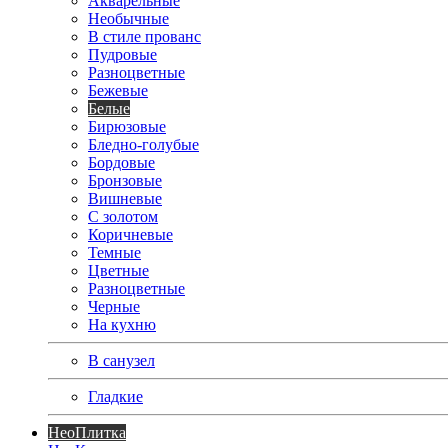
Акварельные
Необычные
В стиле прованс
Пудровые
Разноцветные
Бежевые
Белые
Бирюзовые
Бледно-голубые
Бордовые
Бронзовые
Вишневые
С золотом
Коричневые
Темные
Цветные
Разноцветные
Черные
На кухню
В санузел
Гладкие
Нео
Плитка