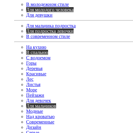
В молодежном стиле
Для молодого человека
Для девушки
Для мальчика подростка
Для подростка девочки
В современном стиле
На кухню
В спальню
С водоемом
Горы
Деревья
Красивые
Лес
Листья
Море
Пейзажи
Для девочек
Для мальчиков
Модные
Над кроватью
Современные
Дизайн
Серые