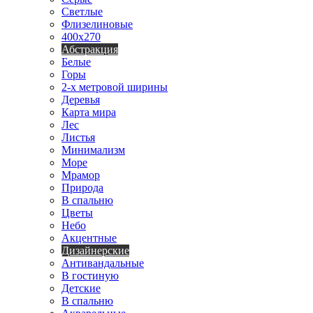
Светлые
Флизелиновые
400х270
Абстракция
Белые
Горы
2-х метровой ширины
Деревья
Карта мира
Лес
Листья
Минимализм
Море
Мрамор
Природа
В спальню
Цветы
Небо
Акцентные
Дизайнерские
Антивандальные
В гостиную
Детские
В спальню