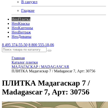
В санузел
Гладкие
Нео
Плитка
Нео
Краска
Нео
Картины
Нео
Витраж
Нео
Диваны
8 495 374-55-50
8 800 555-18-06
Главная
Каталог плитки
МАДАГАСКАР / MADAGASCAR
ПЛИТКА Мадагаскар 7 / Madagascar 7, Арт: 30756
ПЛИТКА Мадагаскар 7 /
Madagascar 7, Арт: 30756