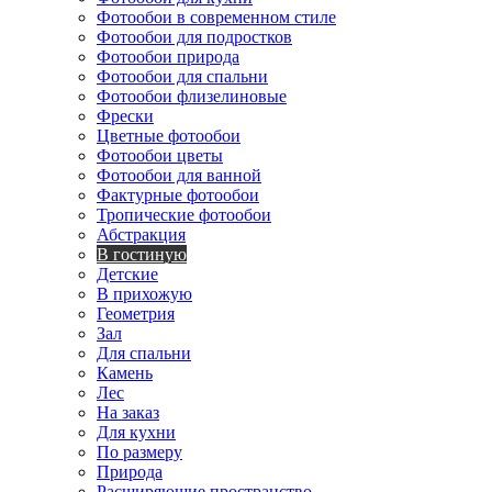
Фотообои в современном стиле
Фотообои для подростков
Фотообои природа
Фотообои для спальни
Фотообои флизелиновые
Фрески
Цветные фотообои
Фотообои цветы
Фотообои для ванной
Фактурные фотообои
Тропические фотообои
Абстракция
В гостиную
Детские
В прихожую
Геометрия
Зал
Для спальни
Камень
Лес
На заказ
Для кухни
По размеру
Природа
Расширяющие пространство