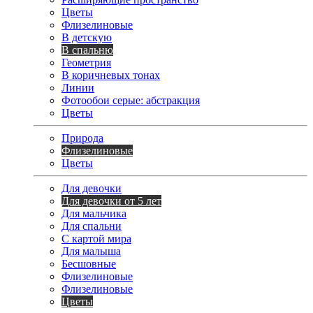
Цветы
Флизелиновые
В детскую
В спальню
Геометрия
В коричневых тонах
Линии
Фотообои серые: абстракция
Цветы
Природа
Флизелиновые
Цветы
Для девочки
Для девочки от 5 лет
Для мальчика
Для спальни
С картой мира
Для малыша
Бесшовные
Флизелиновые
Флизелиновые
Цветы