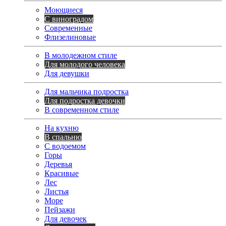
Моющиеся
С виноградом
Современные
Флизелиновые
В молодежном стиле
Для молодого человека
Для девушки
Для мальчика подростка
Для подростка девочки
В современном стиле
На кухню
В спальню
С водоемом
Горы
Деревья
Красивые
Лес
Листья
Море
Пейзажи
Для девочек