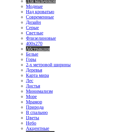
Для мальчиков
Модные
Над кроватью
Современные
Дизайн
Серые
Светлые
Флизелиновые
400х270
Абстракция
Белые
Горы
2-х метровой ширины
Деревья
Карта мира
Лес
Листья
Минимализм
Море
Мрамор
Природа
В спальню
Цветы
Небо
Акцентные