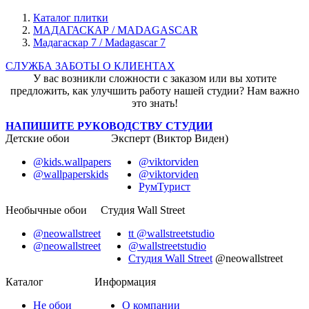
Каталог плитки
МАДАГАСКАР / MADAGASCAR
Мадагаскар 7 / Madagascar 7
СЛУЖБА ЗАБОТЫ О КЛИЕНТАХ
У вас возникли сложности с заказом или вы хотите
предложить, как улучшить работу нашей студии? Нам важно
это знать!
НАПИШИТЕ РУКОВОДСТВУ СТУДИИ
Детские обои
Эксперт (Виктор Виден)
@kids.wallpapers
@viktorviden
@wallpaperskids
@viktorviden
РумТурист
Необычные обои
Студия Wall Street
@neowallstreet
tt @wallstreetstudio
@neowallstreet
@wallstreetstudio
Студия Wall Street
@neowallstreet
Каталог
Информация
Не
обои
О компании