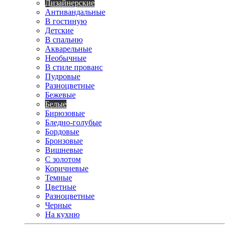
Дизайнерские
Антивандальные
В гостиную
Детские
В спальню
Акварельные
Необычные
В стиле прованс
Пудровые
Разноцветные
Бежевые
Белые
Бирюзовые
Бледно-голубые
Бордовые
Бронзовые
Вишневые
С золотом
Коричневые
Темные
Цветные
Разноцветные
Черные
На кухню