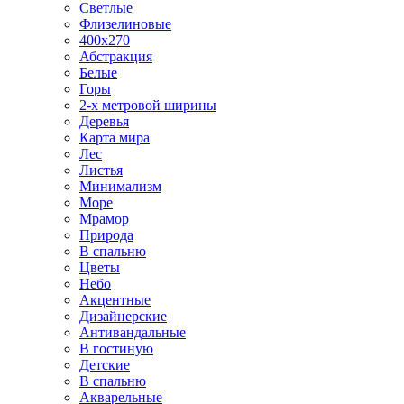
Светлые
Флизелиновые
400х270
Абстракция
Белые
Горы
2-х метровой ширины
Деревья
Карта мира
Лес
Листья
Минимализм
Море
Мрамор
Природа
В спальню
Цветы
Небо
Акцентные
Дизайнерские
Антивандальные
В гостиную
Детские
В спальню
Акварельные