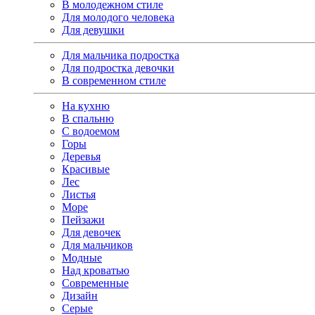
В молодежном стиле
Для молодого человека
Для девушки
Для мальчика подростка
Для подростка девочки
В современном стиле
На кухню
В спальню
С водоемом
Горы
Деревья
Красивые
Лес
Листья
Море
Пейзажи
Для девочек
Для мальчиков
Модные
Над кроватью
Современные
Дизайн
Серые