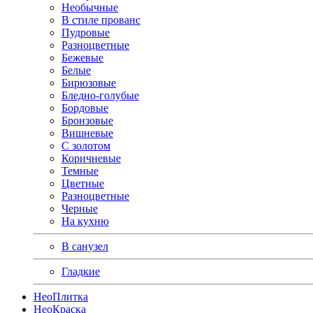
Необычные
В стиле прованс
Пудровые
Разноцветные
Бежевые
Белые
Бирюзовые
Бледно-голубые
Бордовые
Бронзовые
Вишневые
С золотом
Коричневые
Темные
Цветные
Разноцветные
Черные
На кухню
В санузел
Гладкие
Нео
Плитка
Нео
Краска