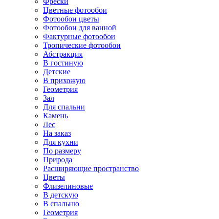
Фрески
Цветные фотообои
Фотообои цветы
Фотообои для ванной
Фактурные фотообои
Тропические фотообои
Абстракция
В гостиную
Детские
В прихожую
Геометрия
Зал
Для спальни
Камень
Лес
На заказ
Для кухни
По размеру
Природа
Расширяющие пространство
Цветы
Флизелиновые
В детскую
В спальню
Геометрия