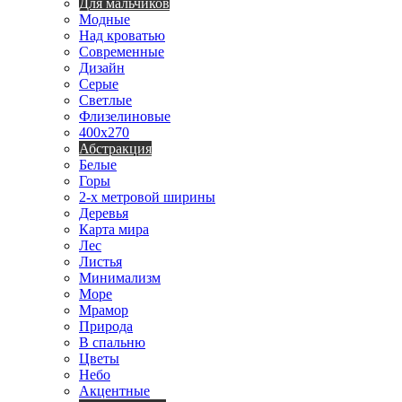
Для мальчиков
Модные
Над кроватью
Современные
Дизайн
Серые
Светлые
Флизелиновые
400х270
Абстракция
Белые
Горы
2-х метровой ширины
Деревья
Карта мира
Лес
Листья
Минимализм
Море
Мрамор
Природа
В спальню
Цветы
Небо
Акцентные