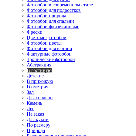
Фотообои в современном стиле
Фотообои для подростков
Фотообои природа
Фотообои для спальни
Фотообои флизелиновые
Фрески
Цветные фотообои
Фотообои цветы
Фотообои для ванной
Фактурные фотообои
Тропические фотообои
Абстракция
В гостиную
Детские
В прихожую
Геометрия
Зал
Для спальни
Камень
Лес
На заказ
Для кухни
По размеру
Природа
Расширяющие пространство