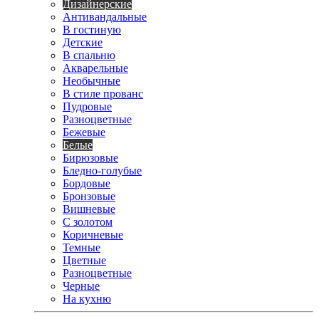
Дизайнерские
Антивандальные
В гостиную
Детские
В спальню
Акварельные
Необычные
В стиле прованс
Пудровые
Разноцветные
Бежевые
Белые
Бирюзовые
Бледно-голубые
Бордовые
Бронзовые
Вишневые
С золотом
Коричневые
Темные
Цветные
Разноцветные
Черные
На кухню