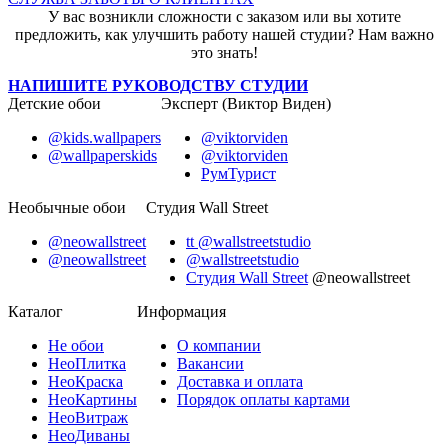
У вас возникли сложности с заказом или вы хотите
предложить, как улучшить работу нашей студии? Нам важно
это знать!
НАПИШИТЕ РУКОВОДСТВУ СТУДИИ
Детские обои
Эксперт (Виктор Виден)
@kids.wallpapers
@viktorviden
@wallpaperskids
@viktorviden
РумТурист
Необычные обои
Студия Wall Street
@neowallstreet
tt @wallstreetstudio
@neowallstreet
@wallstreetstudio
Студия Wall Street
@neowallstreet
Каталог
Информация
Не
обои
О компании
Нео
Плитка
Вакансии
Нео
Краска
Доставка и оплата
Нео
Картины
Порядок оплаты картами
Нео
Витраж
Нео
Диваны