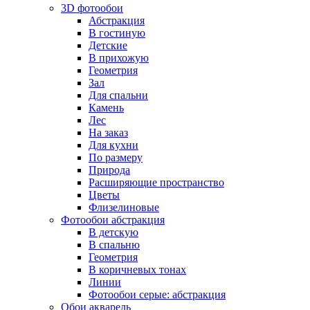
3D фотообои
Абстракция
В гостиную
Детские
В прихожую
Геометрия
Зал
Для спальни
Камень
Лес
На заказ
Для кухни
По размеру
Природа
Расширяющие пространство
Цветы
Флизелиновые
Фотообои абстракция
В детскую
В спальню
Геометрия
В коричневых тонах
Линии
Фотообои серые: абстракция
Обои акварель