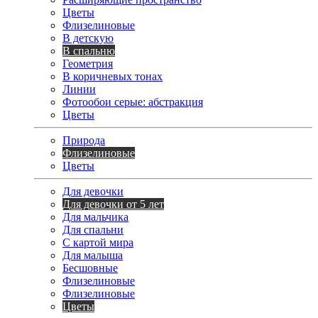
Цветы
Флизелиновые
В детскую
В спальню
Геометрия
В коричневых тонах
Линии
Фотообои серые: абстракция
Цветы
Природа
Флизелиновые
Цветы
Для девочки
Для девочки от 5 лет
Для мальчика
Для спальни
С картой мира
Для малыша
Бесшовные
Флизелиновые
Флизелиновые
Цветы