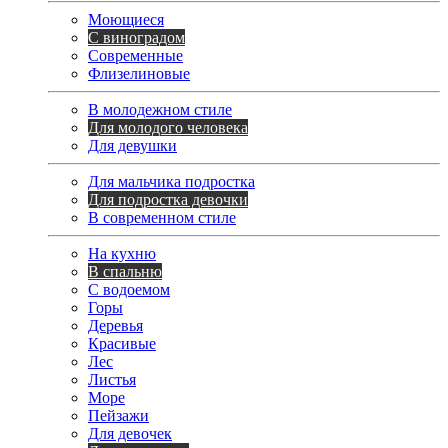
Моющиеся
С виноградом
Современные
Флизелиновые
В молодежном стиле
Для молодого человека
Для девушки
Для мальчика подростка
Для подростка девочки
В современном стиле
На кухню
В спальню
С водоемом
Горы
Деревья
Красивые
Лес
Листья
Море
Пейзажи
Для девочек