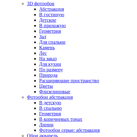
3D фотообои
Абстракция
В гостиную
Детские
В прихожую
Геометрия
Зал
Для спальни
Камень
Лес
На заказ
Для кухни
По размеру
Природа
Расширяющие пространство
Цветы
Флизелиновые
Фотообои абстракция
В детскую
В спальню
Геометрия
В коричневых тонах
Линии
Фотообои серые: абстракция
Обои акварель