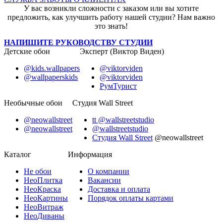
У вас возникли сложности с заказом или вы хотите
предложить, как улучшить работу нашей студии? Нам важно
это знать!
НАПИШИТЕ РУКОВОДСТВУ СТУДИИ
Детские обои
Эксперт (Виктор Виден)
@kids.wallpapers
@viktorviden
@wallpaperskids
@viktorviden
РумТурист
Необычные обои
Студия Wall Street
@neowallstreet
tt @wallstreetstudio
@neowallstreet
@wallstreetstudio
Студия Wall Street
@neowallstreet
Каталог
Информация
Не
обои
О компании
Нео
Плитка
Вакансии
Нео
Краска
Доставка и оплата
Нео
Картины
Порядок оплаты картами
Нео
Витраж
Нео
Диваны