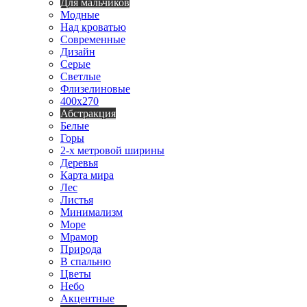
Для мальчиков
Модные
Над кроватью
Современные
Дизайн
Серые
Светлые
Флизелиновые
400х270
Абстракция
Белые
Горы
2-х метровой ширины
Деревья
Карта мира
Лес
Листья
Минимализм
Море
Мрамор
Природа
В спальню
Цветы
Небо
Акцентные