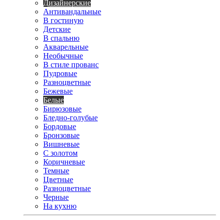
Дизайнерские
Антивандальные
В гостиную
Детские
В спальню
Акварельные
Необычные
В стиле прованс
Пудровые
Разноцветные
Бежевые
Белые
Бирюзовые
Бледно-голубые
Бордовые
Бронзовые
Вишневые
С золотом
Коричневые
Темные
Цветные
Разноцветные
Черные
На кухню