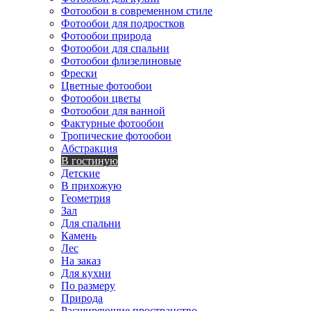
Фотообои в современном стиле
Фотообои для подростков
Фотообои природа
Фотообои для спальни
Фотообои флизелиновые
Фрески
Цветные фотообои
Фотообои цветы
Фотообои для ванной
Фактурные фотообои
Тропические фотообои
Абстракция
В гостиную
Детские
В прихожую
Геометрия
Зал
Для спальни
Камень
Лес
На заказ
Для кухни
По размеру
Природа
Расширяющие пространство