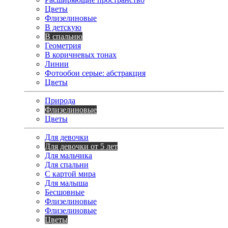
Цветы
Флизелиновые
В детскую
В спальню
Геометрия
В коричневых тонах
Линии
Фотообои серые: абстракция
Цветы
Природа
Флизелиновые
Цветы
Для девочки
Для девочки от 5 лет
Для мальчика
Для спальни
С картой мира
Для малыша
Бесшовные
Флизелиновые
Флизелиновые
Цветы