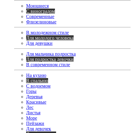
Моющиеся
С виноградом
Современные
Флизелиновые
В молодежном стиле
Для молодого человека
Для девушки
Для мальчика подростка
Для подростка девочки
В современном стиле
На кухню
В спальню
С водоемом
Горы
Деревья
Красивые
Лес
Листья
Море
Пейзажи
Для девочек