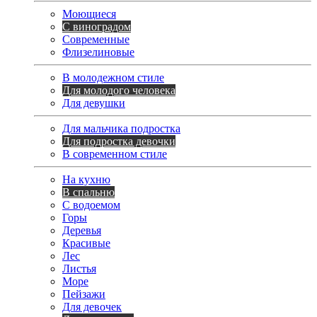
Моющиеся
С виноградом
Современные
Флизелиновые
В молодежном стиле
Для молодого человека
Для девушки
Для мальчика подростка
Для подростка девочки
В современном стиле
На кухню
В спальню
С водоемом
Горы
Деревья
Красивые
Лес
Листья
Море
Пейзажи
Для девочек