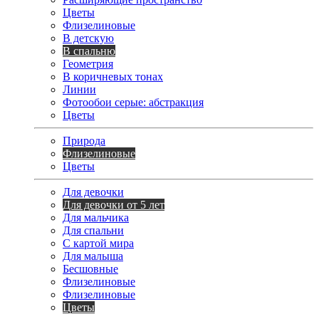
Цветы
Флизелиновые
В детскую
В спальню
Геометрия
В коричневых тонах
Линии
Фотообои серые: абстракция
Цветы
Природа
Флизелиновые
Цветы
Для девочки
Для девочки от 5 лет
Для мальчика
Для спальни
С картой мира
Для малыша
Бесшовные
Флизелиновые
Флизелиновые
Цветы