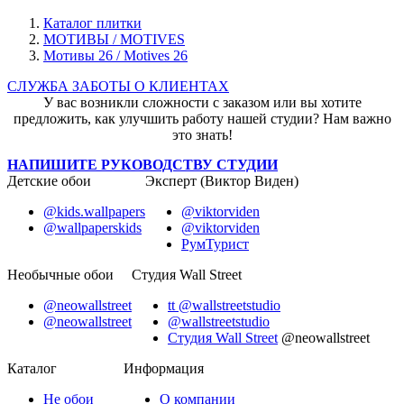
Каталог плитки
МОТИВЫ / MOTIVES
Мотивы 26 / Motives 26
СЛУЖБА ЗАБОТЫ О КЛИЕНТАХ
У вас возникли сложности с заказом или вы хотите
предложить, как улучшить работу нашей студии? Нам важно
это знать!
НАПИШИТЕ РУКОВОДСТВУ СТУДИИ
Детские обои
Эксперт (Виктор Виден)
@kids.wallpapers
@viktorviden
@wallpaperskids
@viktorviden
РумТурист
Необычные обои
Студия Wall Street
@neowallstreet
tt @wallstreetstudio
@neowallstreet
@wallstreetstudio
Студия Wall Street
@neowallstreet
Каталог
Информация
Не
обои
О компании