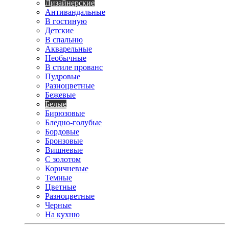
Дизайнерские
Антивандальные
В гостиную
Детские
В спальню
Акварельные
Необычные
В стиле прованс
Пудровые
Разноцветные
Бежевые
Белые
Бирюзовые
Бледно-голубые
Бордовые
Бронзовые
Вишневые
С золотом
Коричневые
Темные
Цветные
Разноцветные
Черные
На кухню