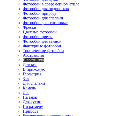
Фотообои в современном стиле
Фотообои для подростков
Фотообои природа
Фотообои для спальни
Фотообои флизелиновые
Фрески
Цветные фотообои
Фотообои цветы
Фотообои для ванной
Фактурные фотообои
Тропические фотообои
Абстракция
В гостиную
Детские
В прихожую
Геометрия
Зал
Для спальни
Камень
Лес
На заказ
Для кухни
По размеру
Природа
Расширяющие пространство