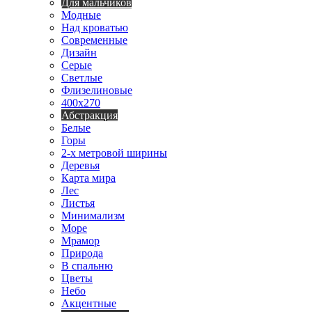
Для мальчиков
Модные
Над кроватью
Современные
Дизайн
Серые
Светлые
Флизелиновые
400х270
Абстракция
Белые
Горы
2-х метровой ширины
Деревья
Карта мира
Лес
Листья
Минимализм
Море
Мрамор
Природа
В спальню
Цветы
Небо
Акцентные