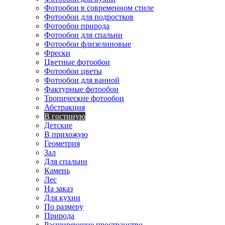
Фотообои в современном стиле
Фотообои для подростков
Фотообои природа
Фотообои для спальни
Фотообои флизелиновые
Фрески
Цветные фотообои
Фотообои цветы
Фотообои для ванной
Фактурные фотообои
Тропические фотообои
Абстракция
В гостиную
Детские
В прихожую
Геометрия
Зал
Для спальни
Камень
Лес
На заказ
Для кухни
По размеру
Природа
Расширяющие пространство