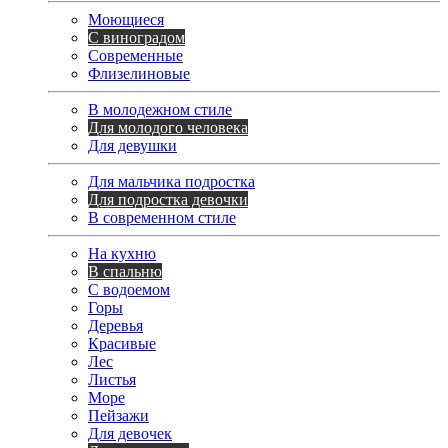
Моющиеся
С виноградом
Современные
Флизелиновые
В молодежном стиле
Для молодого человека
Для девушки
Для мальчика подростка
Для подростка девочки
В современном стиле
На кухню
В спальню
С водоемом
Горы
Деревья
Красивые
Лес
Листья
Море
Пейзажи
Для девочек