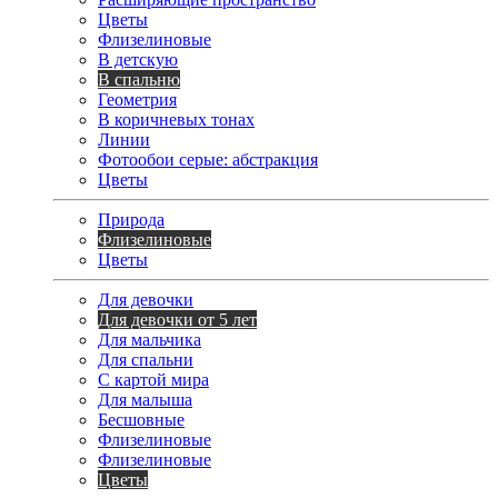
Цветы
Флизелиновые
В детскую
В спальню
Геометрия
В коричневых тонах
Линии
Фотообои серые: абстракция
Цветы
Природа
Флизелиновые
Цветы
Для девочки
Для девочки от 5 лет
Для мальчика
Для спальни
С картой мира
Для малыша
Бесшовные
Флизелиновые
Флизелиновые
Цветы