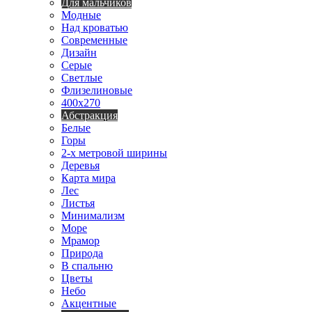
Для мальчиков
Модные
Над кроватью
Современные
Дизайн
Серые
Светлые
Флизелиновые
400х270
Абстракция
Белые
Горы
2-х метровой ширины
Деревья
Карта мира
Лес
Листья
Минимализм
Море
Мрамор
Природа
В спальню
Цветы
Небо
Акцентные