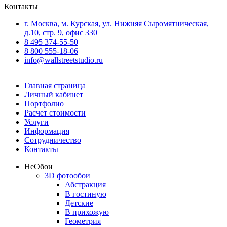
Контакты
г. Москва, м. Курская, ул. Нижняя Сыромятническая,
д.10, стр. 9, офис 330
8 495 374-55-50
8 800 555-18-06
info@wallstreetstudio.ru
Главная страница
Личный кабинет
Портфолио
Расчет стоимости
Услуги
Информация
Сотрудничество
Контакты
Не
Обои
3D фотообои
Абстракция
В гостиную
Детские
В прихожую
Геометрия