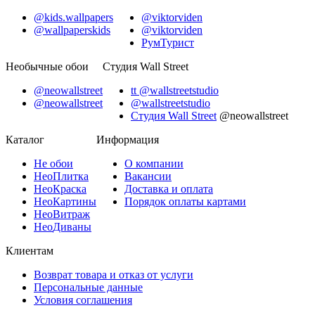
@kids.wallpapers
@viktorviden
@wallpaperskids
@viktorviden
РумТурист
Необычные обои
Студия Wall Street
@neowallstreet
tt @wallstreetstudio
@neowallstreet
@wallstreetstudio
Студия Wall Street
@neowallstreet
Каталог
Информация
Не
обои
О компании
Нео
Плитка
Вакансии
Нео
Краска
Доставка и оплата
Нео
Картины
Порядок оплаты картами
Нео
Витраж
Нео
Диваны
Клиентам
Возврат товара и отказ от услуги
Персональные данные
Условия соглашения