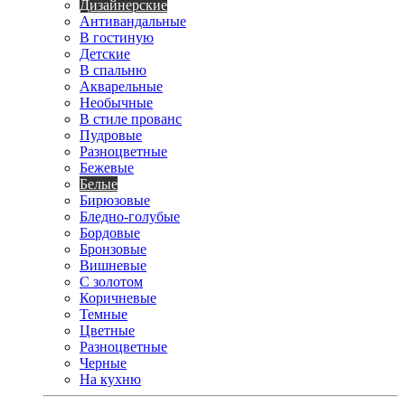
Дизайнерские
Антивандальные
В гостиную
Детские
В спальню
Акварельные
Необычные
В стиле прованс
Пудровые
Разноцветные
Бежевые
Белые
Бирюзовые
Бледно-голубые
Бордовые
Бронзовые
Вишневые
С золотом
Коричневые
Темные
Цветные
Разноцветные
Черные
На кухню