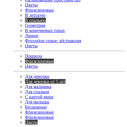
Цветы
Флизелиновые
В детскую
В спальню
Геометрия
В коричневых тонах
Линии
Фотообои серые: абстракция
Цветы
Природа
Флизелиновые
Цветы
Для девочки
Для девочки от 5 лет
Для мальчика
Для спальни
С картой мира
Для малыша
Бесшовные
Флизелиновые
Флизелиновые
Цветы