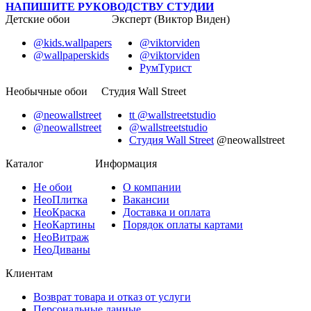
НАПИШИТЕ РУКОВОДСТВУ СТУДИИ
Детские обои
Эксперт (Виктор Виден)
@kids.wallpapers
@viktorviden
@wallpaperskids
@viktorviden
РумТурист
Необычные обои
Студия Wall Street
@neowallstreet
tt @wallstreetstudio
@neowallstreet
@wallstreetstudio
Студия Wall Street
@neowallstreet
Каталог
Информация
Не
обои
О компании
Нео
Плитка
Вакансии
Нео
Краска
Доставка и оплата
Нео
Картины
Порядок оплаты картами
Нео
Витраж
Нео
Диваны
Клиентам
Возврат товара и отказ от услуги
Персональные данные