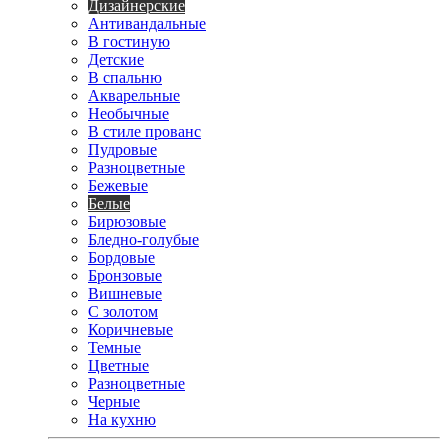
Дизайнерские
Антивандальные
В гостиную
Детские
В спальню
Акварельные
Необычные
В стиле прованс
Пудровые
Разноцветные
Бежевые
Белые
Бирюзовые
Бледно-голубые
Бордовые
Бронзовые
Вишневые
С золотом
Коричневые
Темные
Цветные
Разноцветные
Черные
На кухню