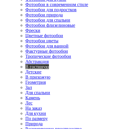
Фотообои в современном стиле
Фотообои для подростков
Фотообои природа
Фотообои для спальни
Фотообои флизелиновые
Фрески
Цветные фотообои
Фотообои цветы
Фотообои для ванной
Фактурные фотообои
Тропические фотообои
Абстракция
В гостиную
Детские
В прихожую
Геометрия
Зал
Для спальни
Камень
Лес
На заказ
Для кухни
По размеру
Природа
Расширяющие пространство