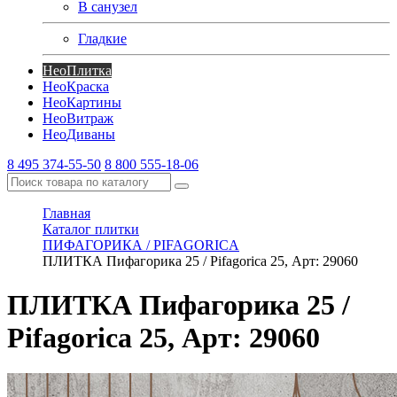
В санузел
Гладкие
Нео
Плитка
Нео
Краска
Нео
Картины
Нео
Витраж
Нео
Диваны
8 495 374-55-50
8 800 555-18-06
Главная
Каталог плитки
ПИФАГОРИКА / PIFAGORICA
ПЛИТКА Пифагорика 25 / Pifagorica 25, Арт: 29060
ПЛИТКА Пифагорика 25 /
Pifagorica 25, Арт: 29060