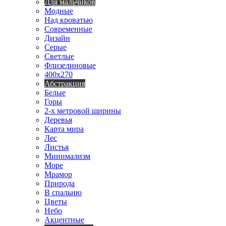
Для мальчиков
Модные
Над кроватью
Современные
Дизайн
Серые
Светлые
Флизелиновые
400х270
Абстракция
Белые
Горы
2-х метровой ширины
Деревья
Карта мира
Лес
Листья
Минимализм
Море
Мрамор
Природа
В спальню
Цветы
Небо
Акцентные