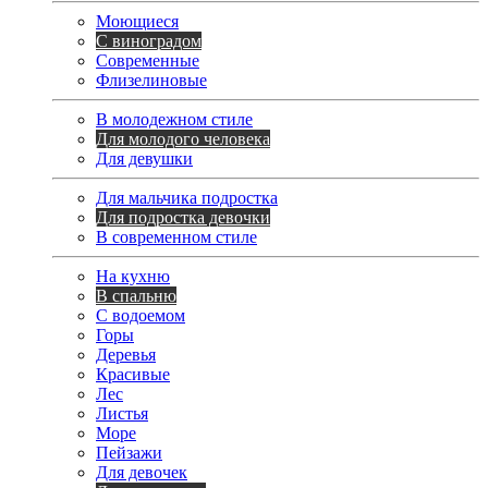
Моющиеся
С виноградом
Современные
Флизелиновые
В молодежном стиле
Для молодого человека
Для девушки
Для мальчика подростка
Для подростка девочки
В современном стиле
На кухню
В спальню
С водоемом
Горы
Деревья
Красивые
Лес
Листья
Море
Пейзажи
Для девочек