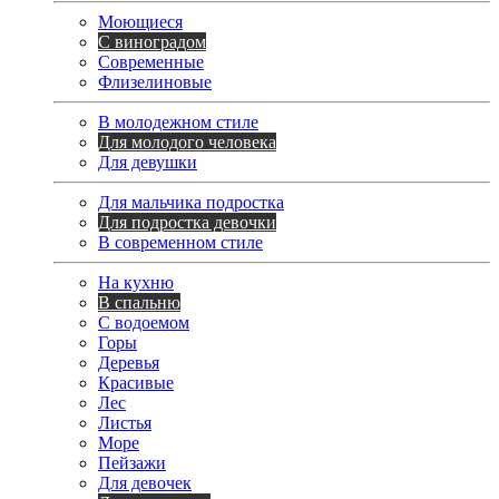
Моющиеся
С виноградом
Современные
Флизелиновые
В молодежном стиле
Для молодого человека
Для девушки
Для мальчика подростка
Для подростка девочки
В современном стиле
На кухню
В спальню
С водоемом
Горы
Деревья
Красивые
Лес
Листья
Море
Пейзажи
Для девочек