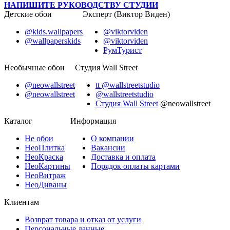
НАПИШИТЕ РУКОВОДСТВУ СТУДИИ
Детские обои
Эксперт (Виктор Виден)
@kids.wallpapers
@viktorviden
@wallpaperskids
@viktorviden
РумТурист
Необычные обои
Студия Wall Street
@neowallstreet
tt @wallstreetstudio
@neowallstreet
@wallstreetstudio
Студия Wall Street
@neowallstreet
Каталог
Информация
Не
обои
О компании
Нео
Плитка
Вакансии
Нео
Краска
Доставка и оплата
Нео
Картины
Порядок оплаты картами
Нео
Витраж
Нео
Диваны
Клиентам
Возврат товара и отказ от услуги
Персональные данные