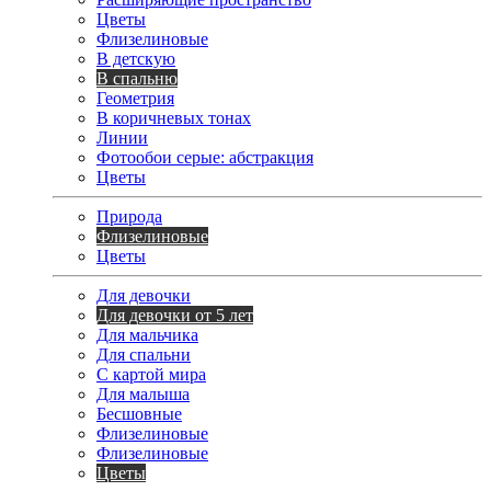
Цветы
Флизелиновые
В детскую
В спальню
Геометрия
В коричневых тонах
Линии
Фотообои серые: абстракция
Цветы
Природа
Флизелиновые
Цветы
Для девочки
Для девочки от 5 лет
Для мальчика
Для спальни
С картой мира
Для малыша
Бесшовные
Флизелиновые
Флизелиновые
Цветы