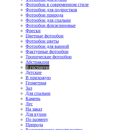
Фотообои в современном стиле
Фотообои для подростков
Фотообои природа
Фотообои для спальни
Фотообои флизелиновые
Фрески
Цветные фотообои
Фотообои цветы
Фотообои для ванной
Фактурные фотообои
Тропические фотообои
Абстракция
В гостиную
Детские
В прихожую
Геометрия
Зал
Для спальни
Камень
Лес
На заказ
Для кухни
По размеру
Природа
Расширяющие пространство