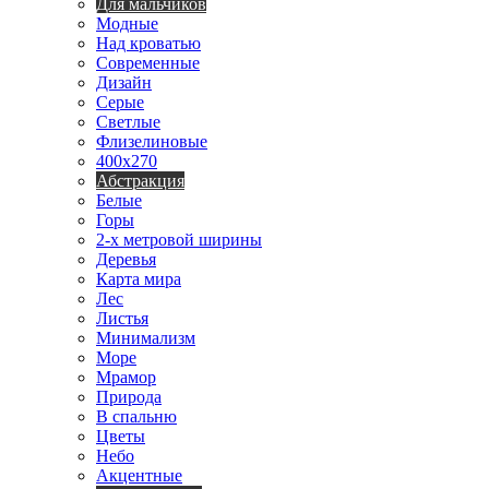
Для мальчиков
Модные
Над кроватью
Современные
Дизайн
Серые
Светлые
Флизелиновые
400х270
Абстракция
Белые
Горы
2-х метровой ширины
Деревья
Карта мира
Лес
Листья
Минимализм
Море
Мрамор
Природа
В спальню
Цветы
Небо
Акцентные