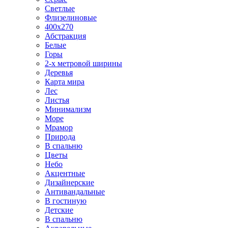
Светлые
Флизелиновые
400х270
Абстракция
Белые
Горы
2-х метровой ширины
Деревья
Карта мира
Лес
Листья
Минимализм
Море
Мрамор
Природа
В спальню
Цветы
Небо
Акцентные
Дизайнерские
Антивандальные
В гостиную
Детские
В спальню