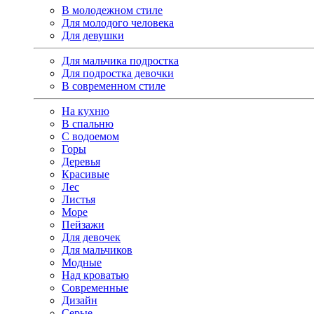
В молодежном стиле
Для молодого человека
Для девушки
Для мальчика подростка
Для подростка девочки
В современном стиле
На кухню
В спальню
С водоемом
Горы
Деревья
Красивые
Лес
Листья
Море
Пейзажи
Для девочек
Для мальчиков
Модные
Над кроватью
Современные
Дизайн
Серые