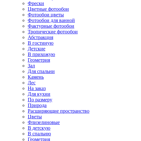
Фрески
Цветные фотообои
Фотообои цветы
Фотообои для ванной
Фактурные фотообои
Тропические фотообои
Абстракция
В гостиную
Детские
В прихожую
Геометрия
Зал
Для спальни
Камень
Лес
На заказ
Для кухни
По размеру
Природа
Расширяющие пространство
Цветы
Флизелиновые
В детскую
В спальню
Геометрия