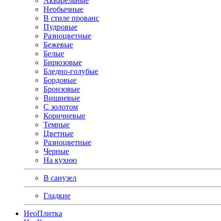
Акварельные
Необычные
В стиле прованс
Пудровые
Разноцветные
Бежевые
Белые
Бирюзовые
Бледно-голубые
Бордовые
Бронзовые
Вишневые
С золотом
Коричневые
Темные
Цветные
Разноцветные
Черные
На кухню
В санузел
Гладкие
Нео
Плитка