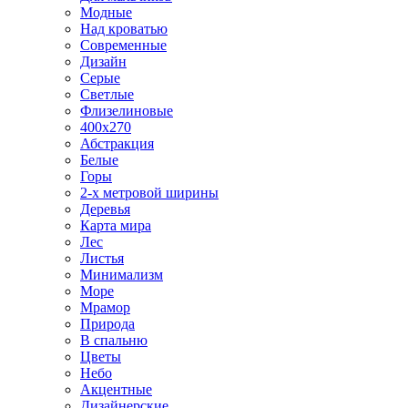
Модные
Над кроватью
Современные
Дизайн
Серые
Светлые
Флизелиновые
400х270
Абстракция
Белые
Горы
2-х метровой ширины
Деревья
Карта мира
Лес
Листья
Минимализм
Море
Мрамор
Природа
В спальню
Цветы
Небо
Акцентные
Дизайнерские