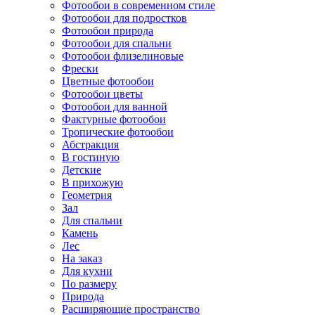
Фотообои в современном стиле
Фотообои для подростков
Фотообои природа
Фотообои для спальни
Фотообои флизелиновые
Фрески
Цветные фотообои
Фотообои цветы
Фотообои для ванной
Фактурные фотообои
Тропические фотообои
Абстракция
В гостиную
Детские
В прихожую
Геометрия
Зал
Для спальни
Камень
Лес
На заказ
Для кухни
По размеру
Природа
Расширяющие пространство