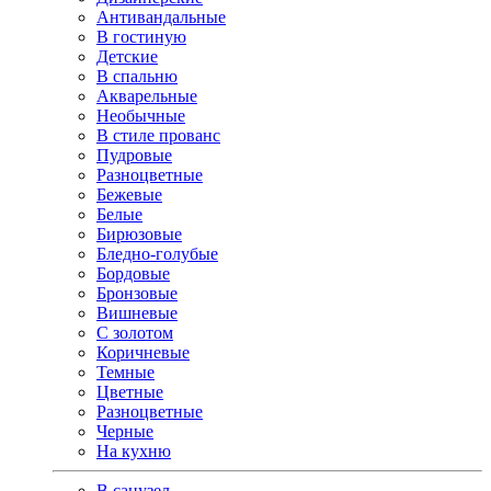
Антивандальные
В гостиную
Детские
В спальню
Акварельные
Необычные
В стиле прованс
Пудровые
Разноцветные
Бежевые
Белые
Бирюзовые
Бледно-голубые
Бордовые
Бронзовые
Вишневые
С золотом
Коричневые
Темные
Цветные
Разноцветные
Черные
На кухню
В санузел