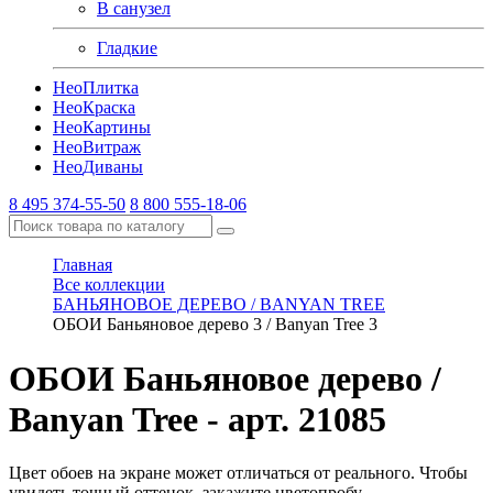
В санузел
Гладкие
Нео
Плитка
Нео
Краска
Нео
Картины
Нео
Витраж
Нео
Диваны
8 495 374-55-50
8 800 555-18-06
Главная
Все коллекции
БАНЬЯНОВОЕ ДЕРЕВО / BANYAN TREE
ОБОИ Баньяновое дерево 3 / Banyan Tree 3
ОБОИ Баньяновое дерево /
Banyan Tree
- арт. 21085
Цвет обоев на экране может отличаться от реального. Чтобы
увидеть точный оттенок, закажите цветопробу.