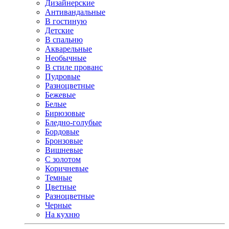
Дизайнерские
Антивандальные
В гостиную
Детские
В спальню
Акварельные
Необычные
В стиле прованс
Пудровые
Разноцветные
Бежевые
Белые
Бирюзовые
Бледно-голубые
Бордовые
Бронзовые
Вишневые
С золотом
Коричневые
Темные
Цветные
Разноцветные
Черные
На кухню