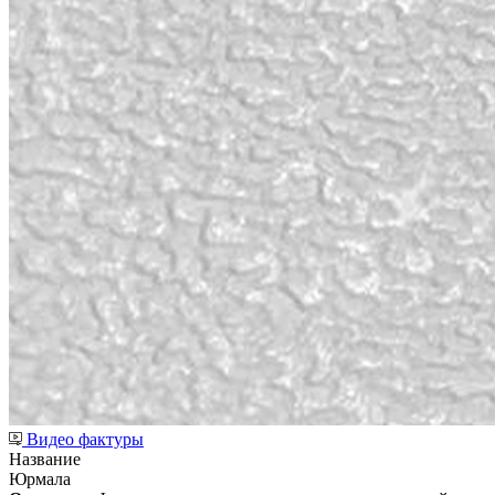
Видео фактуры
Название
Юрмала