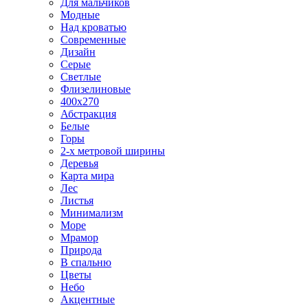
Для мальчиков
Модные
Над кроватью
Современные
Дизайн
Серые
Светлые
Флизелиновые
400х270
Абстракция
Белые
Горы
2-х метровой ширины
Деревья
Карта мира
Лес
Листья
Минимализм
Море
Мрамор
Природа
В спальню
Цветы
Небо
Акцентные