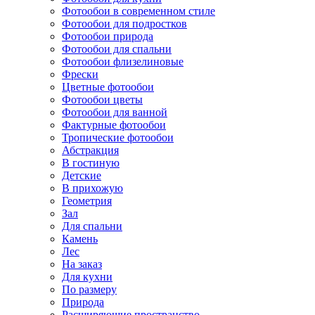
Фотообои в современном стиле
Фотообои для подростков
Фотообои природа
Фотообои для спальни
Фотообои флизелиновые
Фрески
Цветные фотообои
Фотообои цветы
Фотообои для ванной
Фактурные фотообои
Тропические фотообои
Абстракция
В гостиную
Детские
В прихожую
Геометрия
Зал
Для спальни
Камень
Лес
На заказ
Для кухни
По размеру
Природа
Расширяющие пространство