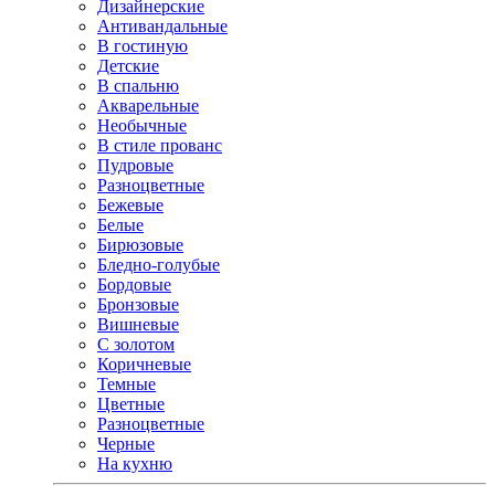
Дизайнерские
Антивандальные
В гостиную
Детские
В спальню
Акварельные
Необычные
В стиле прованс
Пудровые
Разноцветные
Бежевые
Белые
Бирюзовые
Бледно-голубые
Бордовые
Бронзовые
Вишневые
С золотом
Коричневые
Темные
Цветные
Разноцветные
Черные
На кухню