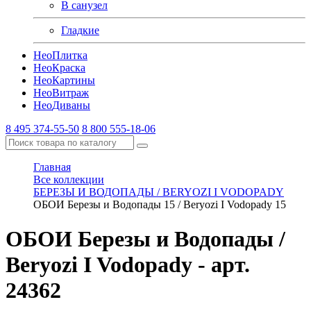
В санузел
Гладкие
Нео
Плитка
Нео
Краска
Нео
Картины
Нео
Витраж
Нео
Диваны
8 495 374-55-50
8 800 555-18-06
Главная
Все коллекции
БЕРЕЗЫ И ВОДОПАДЫ / BERYOZI I VODOPADY
ОБОИ Березы и Водопады 15 / Beryozi I Vodopady 15
ОБОИ Березы и Водопады /
Beryozi I Vodopady
- арт.
24362