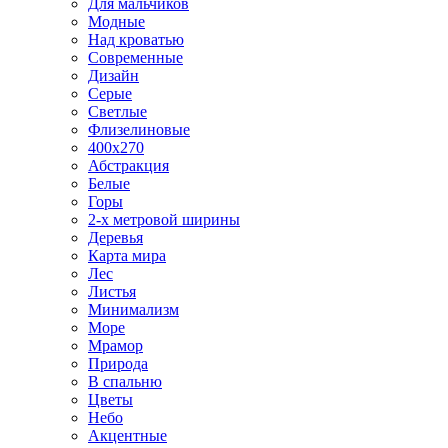
Для мальчиков
Модные
Над кроватью
Современные
Дизайн
Серые
Светлые
Флизелиновые
400х270
Абстракция
Белые
Горы
2-х метровой ширины
Деревья
Карта мира
Лес
Листья
Минимализм
Море
Мрамор
Природа
В спальню
Цветы
Небо
Акцентные