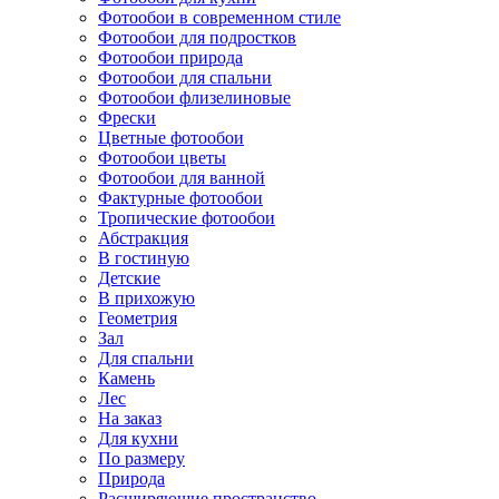
Фотообои в современном стиле
Фотообои для подростков
Фотообои природа
Фотообои для спальни
Фотообои флизелиновые
Фрески
Цветные фотообои
Фотообои цветы
Фотообои для ванной
Фактурные фотообои
Тропические фотообои
Абстракция
В гостиную
Детские
В прихожую
Геометрия
Зал
Для спальни
Камень
Лес
На заказ
Для кухни
По размеру
Природа
Расширяющие пространство