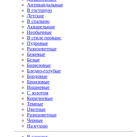
Антивандальные
В гостиную
Детские
В спальню
Акварельные
Необычные
В стиле прованс
Пудровые
Разноцветные
Бежевые
Белые
Бирюзовые
Бледно-голубые
Бордовые
Бронзовые
Вишневые
С золотом
Коричневые
Темные
Цветные
Разноцветные
Черные
На кухню
В санузел