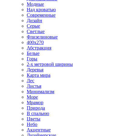
Модные
Над кроватью
Современные
Дизайн
Серые
Светлые
Флизелиновые
400х270
Абстракция
Белые
Горы
2-х метровой ширины
Деревья
Карта мира
Лес
Листья
Минимализм
Море
Мрамор
Природа
В спальню
Цветы
Небо
Акцентные
Дизайнерские