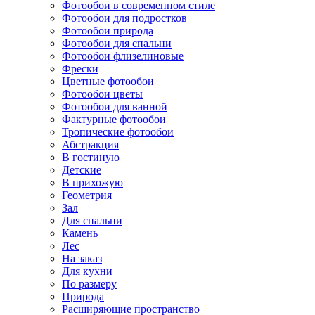
Фотообои в современном стиле
Фотообои для подростков
Фотообои природа
Фотообои для спальни
Фотообои флизелиновые
Фрески
Цветные фотообои
Фотообои цветы
Фотообои для ванной
Фактурные фотообои
Тропические фотообои
Абстракция
В гостиную
Детские
В прихожую
Геометрия
Зал
Для спальни
Камень
Лес
На заказ
Для кухни
По размеру
Природа
Расширяющие пространство