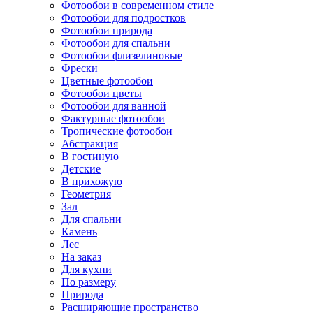
Фотообои в современном стиле
Фотообои для подростков
Фотообои природа
Фотообои для спальни
Фотообои флизелиновые
Фрески
Цветные фотообои
Фотообои цветы
Фотообои для ванной
Фактурные фотообои
Тропические фотообои
Абстракция
В гостиную
Детские
В прихожую
Геометрия
Зал
Для спальни
Камень
Лес
На заказ
Для кухни
По размеру
Природа
Расширяющие пространство