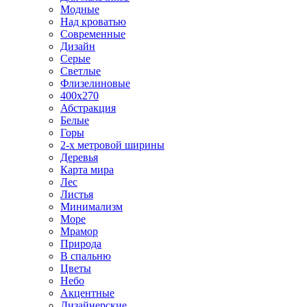
Модные
Над кроватью
Современные
Дизайн
Серые
Светлые
Флизелиновые
400х270
Абстракция
Белые
Горы
2-х метровой ширины
Деревья
Карта мира
Лес
Листья
Минимализм
Море
Мрамор
Природа
В спальню
Цветы
Небо
Акцентные
Дизайнерские