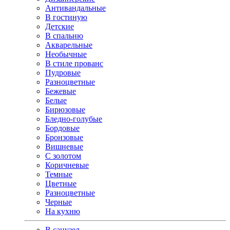
Антивандальные
В гостиную
Детские
В спальню
Акварельные
Необычные
В стиле прованс
Пудровые
Разноцветные
Бежевые
Белые
Бирюзовые
Бледно-голубые
Бордовые
Бронзовые
Вишневые
С золотом
Коричневые
Темные
Цветные
Разноцветные
Черные
На кухню
В санузел