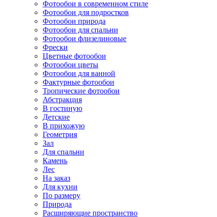
Фотообои в современном стиле
Фотообои для подростков
Фотообои природа
Фотообои для спальни
Фотообои флизелиновые
Фрески
Цветные фотообои
Фотообои цветы
Фотообои для ванной
Фактурные фотообои
Тропические фотообои
Абстракция
В гостиную
Детские
В прихожую
Геометрия
Зал
Для спальни
Камень
Лес
На заказ
Для кухни
По размеру
Природа
Расширяющие пространство