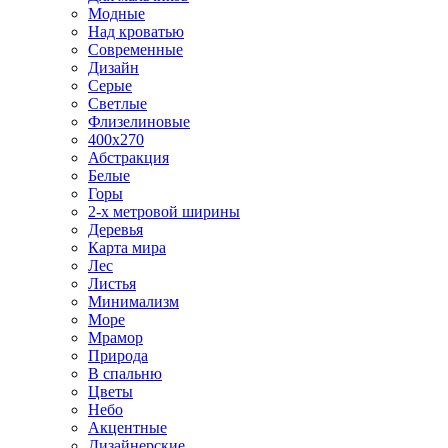
Модные
Над кроватью
Современные
Дизайн
Серые
Светлые
Флизелиновые
400х270
Абстракция
Белые
Горы
2-х метровой ширины
Деревья
Карта мира
Лес
Листья
Минимализм
Море
Мрамор
Природа
В спальню
Цветы
Небо
Акцентные
Дизайнерские