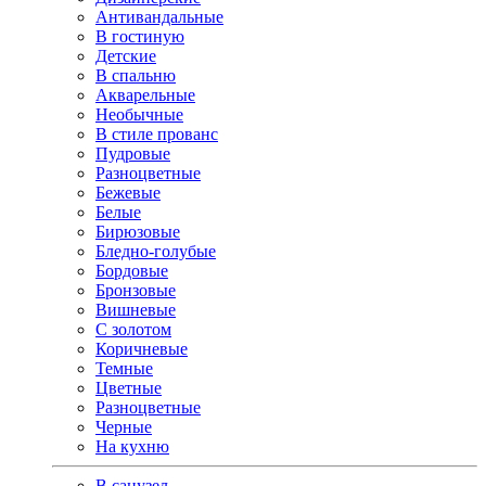
Антивандальные
В гостиную
Детские
В спальню
Акварельные
Необычные
В стиле прованс
Пудровые
Разноцветные
Бежевые
Белые
Бирюзовые
Бледно-голубые
Бордовые
Бронзовые
Вишневые
С золотом
Коричневые
Темные
Цветные
Разноцветные
Черные
На кухню
В санузел