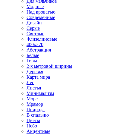
Для мальчиков
Модные
Над кроватью
Современные
Дизайн
Серые
Светлые
Флизелиновые
400х270
Абстракция
Белые
Горы
2-х метровой ширины
Деревья
Карта мира
Лес
Листья
Минимализм
Море
Мрамор
Природа
В спальню
Цветы
Небо
Акцентные