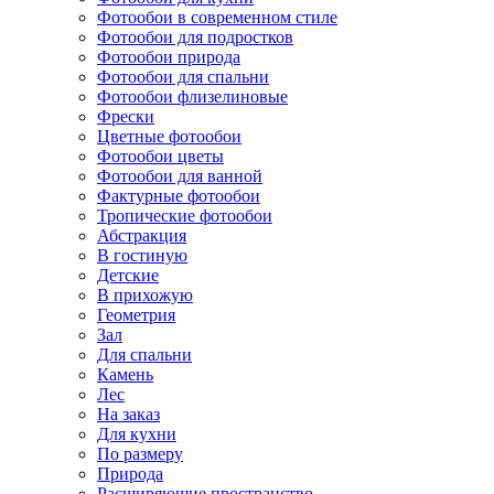
Фотообои в современном стиле
Фотообои для подростков
Фотообои природа
Фотообои для спальни
Фотообои флизелиновые
Фрески
Цветные фотообои
Фотообои цветы
Фотообои для ванной
Фактурные фотообои
Тропические фотообои
Абстракция
В гостиную
Детские
В прихожую
Геометрия
Зал
Для спальни
Камень
Лес
На заказ
Для кухни
По размеру
Природа
Расширяющие пространство