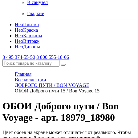
В санузел
Гладкие
Нео
Плитка
Нео
Краска
Нео
Картины
Нео
Витраж
Нео
Диваны
8 495 374-55-50
8 800 555-18-06
Главная
Все коллекции
ДОБРОГО ПУТИ / BON VOYAGE
ОБОИ Доброго пути 15 / Bon Voyage 15
ОБОИ Доброго пути / Bon
Voyage
- арт. 18979_18980
Цвет обоев на экране может отличаться от реального. Чтобы
увидеть точный оттенок, закажите цветопробу.