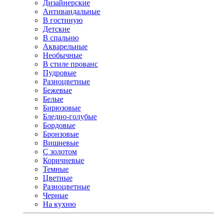
Дизайнерские
Антивандальные
В гостиную
Детские
В спальню
Акварельные
Необычные
В стиле прованс
Пудровые
Разноцветные
Бежевые
Белые
Бирюзовые
Бледно-голубые
Бордовые
Бронзовые
Вишневые
С золотом
Коричневые
Темные
Цветные
Разноцветные
Черные
На кухню