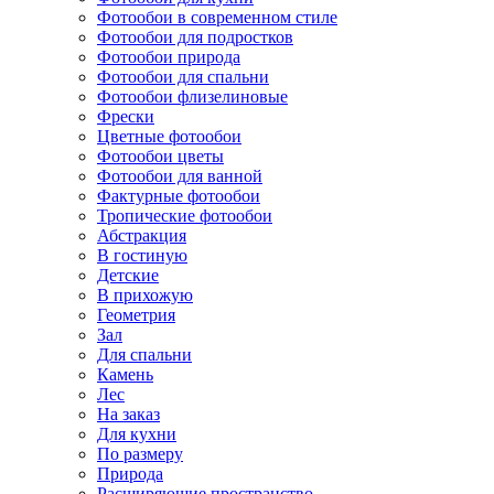
Фотообои в современном стиле
Фотообои для подростков
Фотообои природа
Фотообои для спальни
Фотообои флизелиновые
Фрески
Цветные фотообои
Фотообои цветы
Фотообои для ванной
Фактурные фотообои
Тропические фотообои
Абстракция
В гостиную
Детские
В прихожую
Геометрия
Зал
Для спальни
Камень
Лес
На заказ
Для кухни
По размеру
Природа
Расширяющие пространство