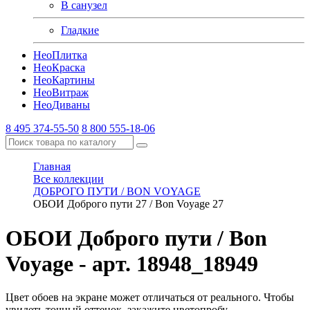
В санузел
Гладкие
Нео
Плитка
Нео
Краска
Нео
Картины
Нео
Витраж
Нео
Диваны
8 495 374-55-50
8 800 555-18-06
Главная
Все коллекции
ДОБРОГО ПУТИ / BON VOYAGE
ОБОИ Доброго пути 27 / Bon Voyage 27
ОБОИ Доброго пути / Bon
Voyage
- арт. 18948_18949
Цвет обоев на экране может отличаться от реального. Чтобы
увидеть точный оттенок, закажите цветопробу.