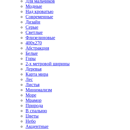
Для мальчиков
Модные
Над кроватью
Современные
Дизайн
Серые
Светлые
Флизелиновые
400х270
Абстракция
Белые
Горы
2-х метровой ширины
Деревья
Карта мира
Лес
Листья
Минимализм
Море
Мрамор
Природа
В спальню
Цветы
Небо
Акцентные