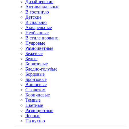
Дизайнерские
Антивандальные
В гостиную
Детские
В спальню
Акварельные
Необычные
В стиле прованс
Пудровые
Разноцветные
Бежевые
Белые
Бирюзовые
Бледно-голубые
Бордовые
Бронзовые
Вишневые
С золотом
Коричневые
Темные
Цветные
Разноцветные
Черные
На кухню