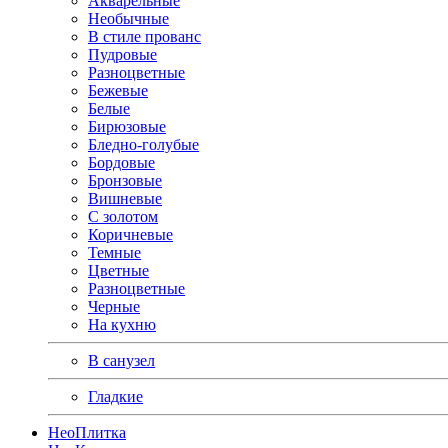
Акварельные
Необычные
В стиле прованс
Пудровые
Разноцветные
Бежевые
Белые
Бирюзовые
Бледно-голубые
Бордовые
Бронзовые
Вишневые
С золотом
Коричневые
Темные
Цветные
Разноцветные
Черные
На кухню
В санузел
Гладкие
Нео
Плитка