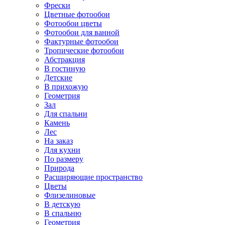
Фрески
Цветные фотообои
Фотообои цветы
Фотообои для ванной
Фактурные фотообои
Тропические фотообои
Абстракция
В гостиную
Детские
В прихожую
Геометрия
Зал
Для спальни
Камень
Лес
На заказ
Для кухни
По размеру
Природа
Расширяющие пространство
Цветы
Флизелиновые
В детскую
В спальню
Геометрия