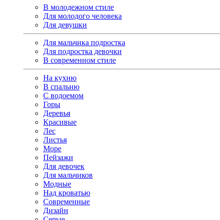
В молодежном стиле
Для молодого человека
Для девушки
Для мальчика подростка
Для подростка девочки
В современном стиле
На кухню
В спальню
С водоемом
Горы
Деревья
Красивые
Лес
Листья
Море
Пейзажи
Для девочек
Для мальчиков
Модные
Над кроватью
Современные
Дизайн
Серые