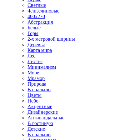
Светлые
Флизелиновые
400х270
Абстракция
Белые
Горы
2-х метровой ширины
Деревья
Карта мира
Лес
Листья
Минимализм
Море
Мрамор
Природа
В спальню
Цветы
Небо
Акцентные
Дизайнерские
Антивандальные
В гостиную
Детские
В спальню