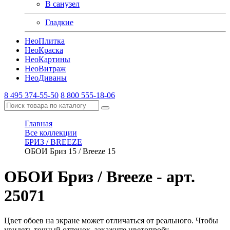
В санузел
Гладкие
Нео
Плитка
Нео
Краска
Нео
Картины
Нео
Витраж
Нео
Диваны
8 495 374-55-50
8 800 555-18-06
Главная
Все коллекции
БРИЗ / BREEZE
ОБОИ Бриз 15 / Breeze 15
ОБОИ Бриз / Breeze
- арт.
25071
Цвет обоев на экране может отличаться от реального. Чтобы
увидеть точный оттенок, закажите цветопробу.