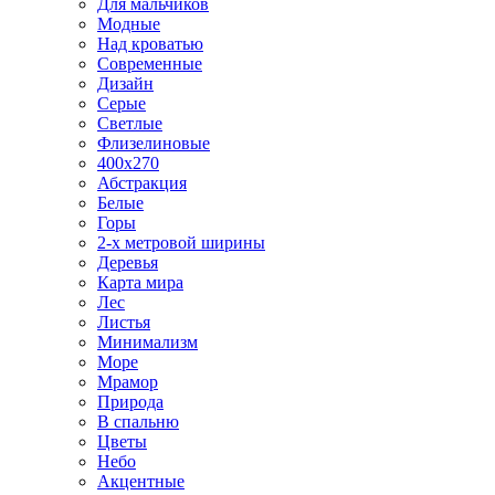
Для мальчиков
Модные
Над кроватью
Современные
Дизайн
Серые
Светлые
Флизелиновые
400х270
Абстракция
Белые
Горы
2-х метровой ширины
Деревья
Карта мира
Лес
Листья
Минимализм
Море
Мрамор
Природа
В спальню
Цветы
Небо
Акцентные