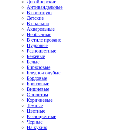
Дизайнерские
Антивандальные
В гостиную
Детские
В спальню
Акварельные
Необычные
В стиле прованс
Пудровые
Разноцветные
Бежевые
Белые
Бирюзовые
Бледно-голубые
Бордовые
Бронзовые
Вишневые
С золотом
Коричневые
Темные
Цветные
Разноцветные
Черные
На кухню