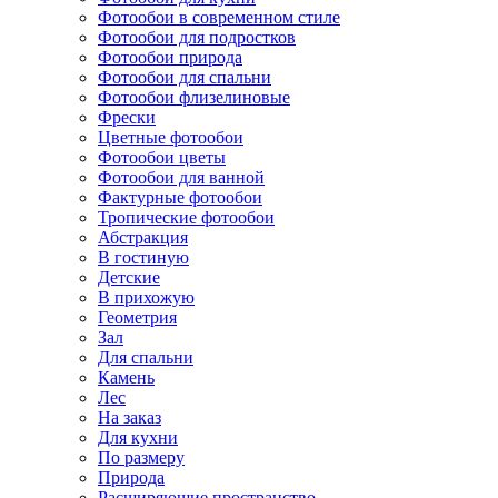
Фотообои в современном стиле
Фотообои для подростков
Фотообои природа
Фотообои для спальни
Фотообои флизелиновые
Фрески
Цветные фотообои
Фотообои цветы
Фотообои для ванной
Фактурные фотообои
Тропические фотообои
Абстракция
В гостиную
Детские
В прихожую
Геометрия
Зал
Для спальни
Камень
Лес
На заказ
Для кухни
По размеру
Природа
Расширяющие пространство