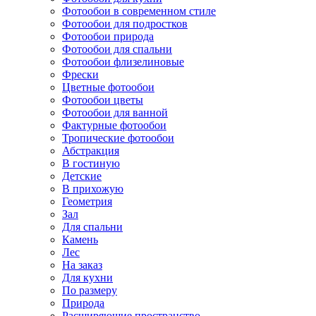
Фотообои в современном стиле
Фотообои для подростков
Фотообои природа
Фотообои для спальни
Фотообои флизелиновые
Фрески
Цветные фотообои
Фотообои цветы
Фотообои для ванной
Фактурные фотообои
Тропические фотообои
Абстракция
В гостиную
Детские
В прихожую
Геометрия
Зал
Для спальни
Камень
Лес
На заказ
Для кухни
По размеру
Природа
Расширяющие пространство