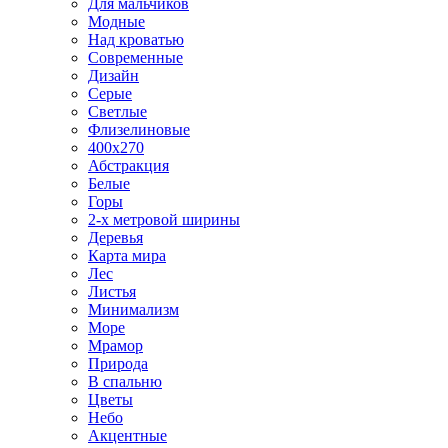
Для мальчиков
Модные
Над кроватью
Современные
Дизайн
Серые
Светлые
Флизелиновые
400х270
Абстракция
Белые
Горы
2-х метровой ширины
Деревья
Карта мира
Лес
Листья
Минимализм
Море
Мрамор
Природа
В спальню
Цветы
Небо
Акцентные