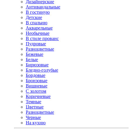
Дизайнерские
Антивандальные
В гостиную
Детские
В спальню
Акварельные
Необычные
В стиле прованс
Пудровые
Разноцветные
Бежевые
Белые
Бирюзовые
Бледно-голубые
Бордовые
Бронзовые
Вишневые
С золотом
Коричневые
Темные
Цветные
Разноцветные
Черные
На кухню