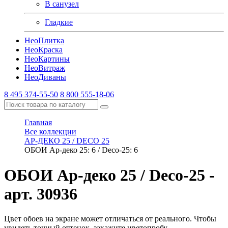
В санузел
Гладкие
Нео
Плитка
Нео
Краска
Нео
Картины
Нео
Витраж
Нео
Диваны
8 495 374-55-50
8 800 555-18-06
Главная
Все коллекции
АР-ДЕКО 25 / DECO 25
ОБОИ Ар-деко 25: 6 / Deco-25: 6
ОБОИ Ар-деко 25 / Deco-25
-
арт. 30936
Цвет обоев на экране может отличаться от реального. Чтобы
увидеть точный оттенок, закажите цветопробу.