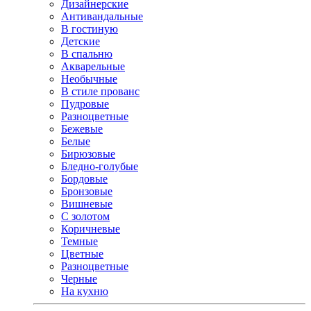
Дизайнерские
Антивандальные
В гостиную
Детские
В спальню
Акварельные
Необычные
В стиле прованс
Пудровые
Разноцветные
Бежевые
Белые
Бирюзовые
Бледно-голубые
Бордовые
Бронзовые
Вишневые
С золотом
Коричневые
Темные
Цветные
Разноцветные
Черные
На кухню