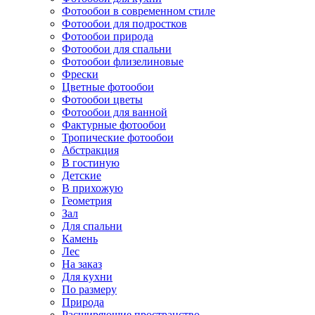
Фотообои в современном стиле
Фотообои для подростков
Фотообои природа
Фотообои для спальни
Фотообои флизелиновые
Фрески
Цветные фотообои
Фотообои цветы
Фотообои для ванной
Фактурные фотообои
Тропические фотообои
Абстракция
В гостиную
Детские
В прихожую
Геометрия
Зал
Для спальни
Камень
Лес
На заказ
Для кухни
По размеру
Природа
Расширяющие пространство