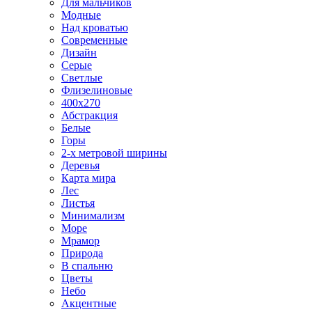
Для мальчиков
Модные
Над кроватью
Современные
Дизайн
Серые
Светлые
Флизелиновые
400х270
Абстракция
Белые
Горы
2-х метровой ширины
Деревья
Карта мира
Лес
Листья
Минимализм
Море
Мрамор
Природа
В спальню
Цветы
Небо
Акцентные