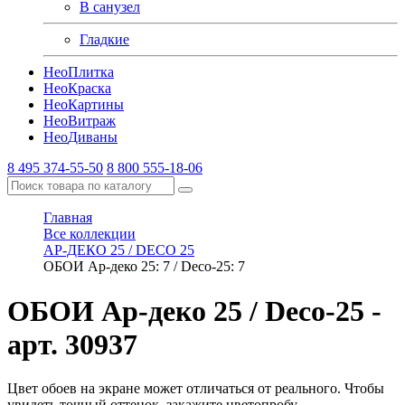
В санузел
Гладкие
Нео
Плитка
Нео
Краска
Нео
Картины
Нео
Витраж
Нео
Диваны
8 495 374-55-50
8 800 555-18-06
Главная
Все коллекции
АР-ДЕКО 25 / DECO 25
ОБОИ Ар-деко 25: 7 / Deco-25: 7
ОБОИ Ар-деко 25 / Deco-25
-
арт. 30937
Цвет обоев на экране может отличаться от реального. Чтобы
увидеть точный оттенок, закажите цветопробу.