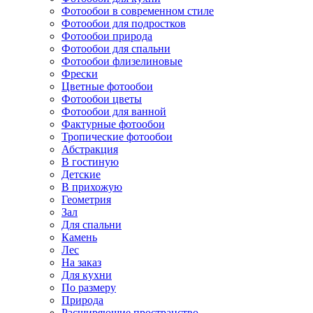
Фотообои в современном стиле
Фотообои для подростков
Фотообои природа
Фотообои для спальни
Фотообои флизелиновые
Фрески
Цветные фотообои
Фотообои цветы
Фотообои для ванной
Фактурные фотообои
Тропические фотообои
Абстракция
В гостиную
Детские
В прихожую
Геометрия
Зал
Для спальни
Камень
Лес
На заказ
Для кухни
По размеру
Природа
Расширяющие пространство