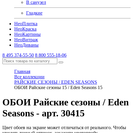
В санузел
Гладкие
Нео
Плитка
Нео
Краска
Нео
Картины
Нео
Витраж
Нео
Диваны
8 495 374-55-50
8 800 555-18-06
Главная
Все коллекции
РАЙСКИЕ СЕЗОНЫ / EDEN SEASONS
ОБОИ Райские сезоны 15 / Eden Seasons 15
ОБОИ Райские сезоны / Eden
Seasons
- арт. 30415
Цвет обоев на экране может отличаться от реального. Чтобы
увидеть точный оттенок, закажите цветопробу.