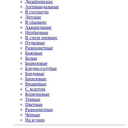
Дизайнерские
Антивандальные
В гостиную
Детские
В спальню
Акварельные
Необычные
В стиле прованс
Пудровые
Разноцветные
Бежевые
Белые
Бирюзовые
Бледно-голубые
Бордовые
Бронзовые
Вишневые
С золотом
Коричневые
Темные
Цветные
Разноцветные
Черные
На кухню