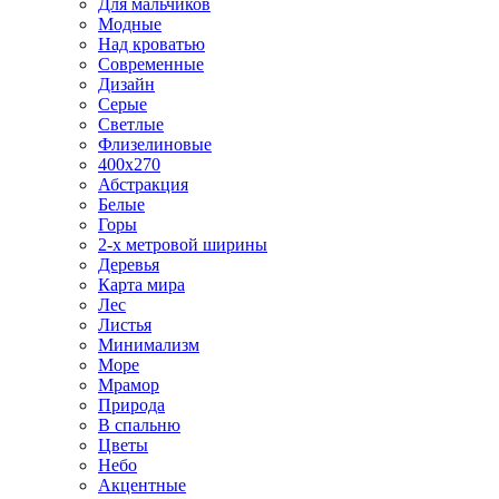
Для мальчиков
Модные
Над кроватью
Современные
Дизайн
Серые
Светлые
Флизелиновые
400х270
Абстракция
Белые
Горы
2-х метровой ширины
Деревья
Карта мира
Лес
Листья
Минимализм
Море
Мрамор
Природа
В спальню
Цветы
Небо
Акцентные