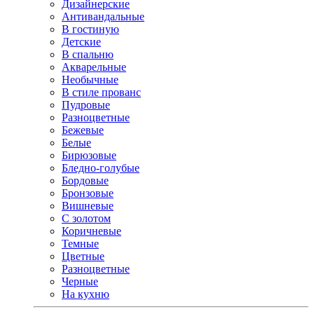
Дизайнерские
Антивандальные
В гостиную
Детские
В спальню
Акварельные
Необычные
В стиле прованс
Пудровые
Разноцветные
Бежевые
Белые
Бирюзовые
Бледно-голубые
Бордовые
Бронзовые
Вишневые
С золотом
Коричневые
Темные
Цветные
Разноцветные
Черные
На кухню