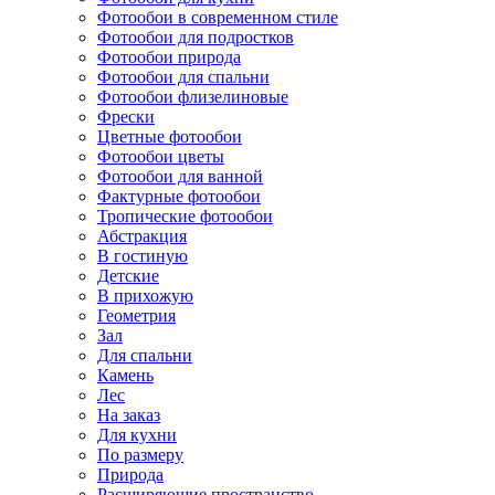
Фотообои в современном стиле
Фотообои для подростков
Фотообои природа
Фотообои для спальни
Фотообои флизелиновые
Фрески
Цветные фотообои
Фотообои цветы
Фотообои для ванной
Фактурные фотообои
Тропические фотообои
Абстракция
В гостиную
Детские
В прихожую
Геометрия
Зал
Для спальни
Камень
Лес
На заказ
Для кухни
По размеру
Природа
Расширяющие пространство