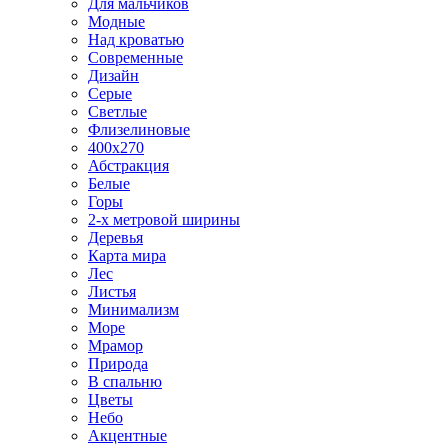
Для мальчиков
Модные
Над кроватью
Современные
Дизайн
Серые
Светлые
Флизелиновые
400х270
Абстракция
Белые
Горы
2-х метровой ширины
Деревья
Карта мира
Лес
Листья
Минимализм
Море
Мрамор
Природа
В спальню
Цветы
Небо
Акцентные