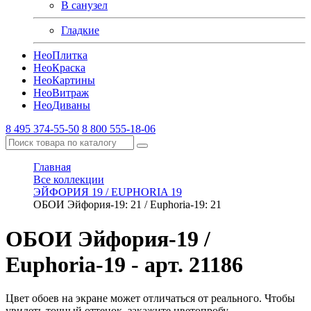
В санузел
Гладкие
Нео
Плитка
Нео
Краска
Нео
Картины
Нео
Витраж
Нео
Диваны
8 495 374-55-50
8 800 555-18-06
Главная
Все коллекции
ЭЙФОРИЯ 19 / EUPHORIA 19
ОБОИ Эйфория-19: 21 / Euphoria-19: 21
ОБОИ Эйфория-19 /
Euphoria-19
- арт. 21186
Цвет обоев на экране может отличаться от реального. Чтобы
увидеть точный оттенок, закажите цветопробу.